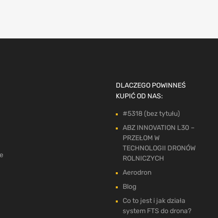
DLACZEGO POWINNEŚ
KUPIĆ OD NAS:
#5318 (bez tytułu)
ABZ INNOVATION L30 –
PRZEŁOM W
TECHNOLOGII DRONÓW
ne
ROLNICZYCH
Aerodron
Blog
Co to jest i jak działa
system FTS do drona?