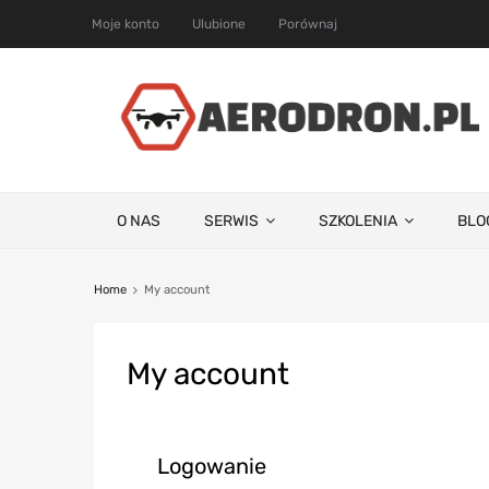
Moje konto
Ulubione
Porównaj
O NAS
SERWIS
SZKOLENIA
BLO
Home
My account
My
account
Logowanie