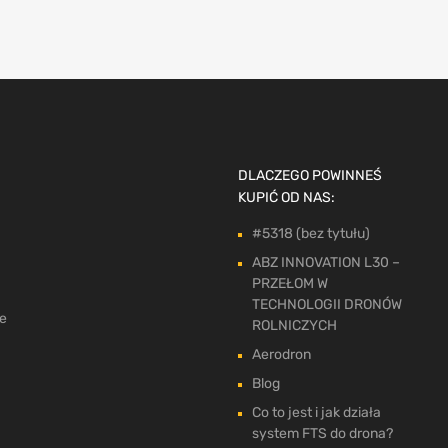
DLACZEGO POWINNEŚ
KUPIĆ OD NAS:
#5318 (bez tytułu)
ABZ INNOVATION L30 –
PRZEŁOM W
TECHNOLOGII DRONÓW
ne
ROLNICZYCH
Aerodron
Blog
Co to jest i jak działa
system FTS do drona?