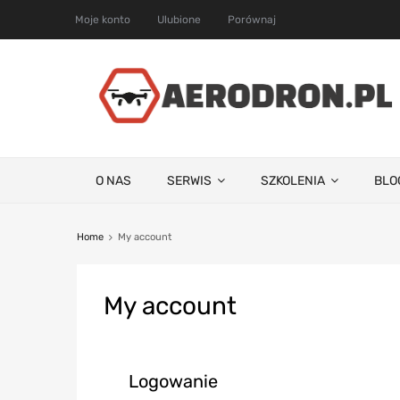
Moje konto
Ulubione
Porównaj
O NAS
SERWIS
SZKOLENIA
BLO
Home
My account
My
account
Logowanie