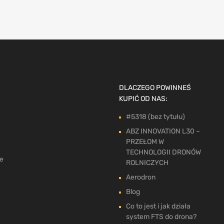
DLACZEGO POWINNEŚ
KUPIĆ OD NAS:
#5318 (bez tytułu)
ABZ INNOVATION L30 –
PRZEŁOM W
TECHNOLOGII DRONÓW
ne
ROLNICZYCH
Aerodron
Blog
Co to jest i jak działa
system FTS do drona?