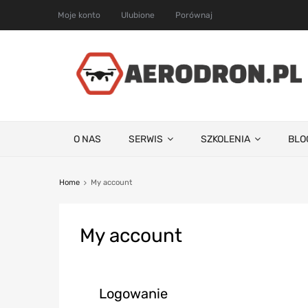
Moje konto
Ulubione
Porównaj
O NAS
SERWIS
SZKOLENIA
BLO
Home
My account
My
account
Logowanie