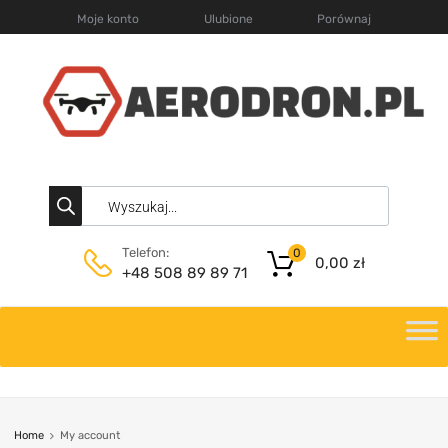
Moje konto
Ulubione
Porównaj
Telefon:
0
0,00
zł
+48 508 89 89 71
Home
My account