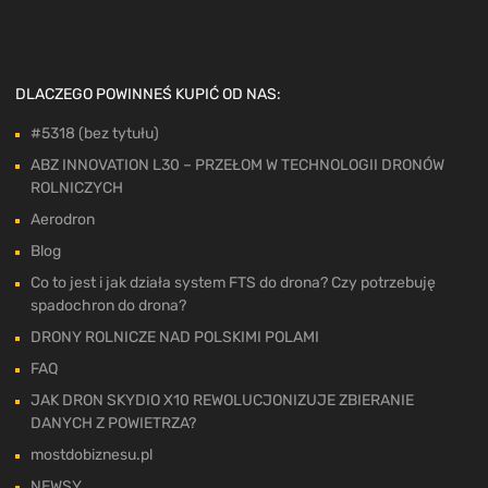
DLACZEGO POWINNEŚ KUPIĆ OD NAS:
#5318 (bez tytułu)
ABZ INNOVATION L30 – PRZEŁOM W TECHNOLOGII DRONÓW
ROLNICZYCH
Aerodron
Blog
Co to jest i jak działa system FTS do drona? Czy potrzebuję
spadochron do drona?
DRONY ROLNICZE NAD POLSKIMI POLAMI
FAQ
JAK DRON SKYDIO X10 REWOLUCJONIZUJE ZBIERANIE
DANYCH Z POWIETRZA?
mostdobiznesu.pl
NEWSY