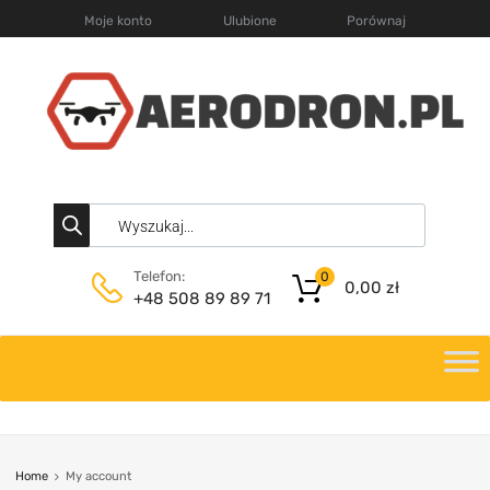
Moje konto
Ulubione
Porównaj
Telefon:
0
0,00
zł
+48 508 89 89 71
Home
My account