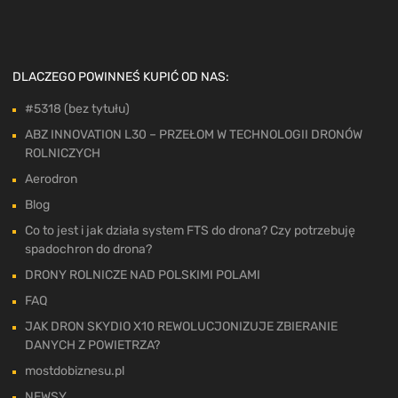
DLACZEGO POWINNEŚ KUPIĆ OD NAS:
#5318 (bez tytułu)
ABZ INNOVATION L30 – PRZEŁOM W TECHNOLOGII DRONÓW
ROLNICZYCH
Aerodron
Blog
Co to jest i jak działa system FTS do drona? Czy potrzebuję
spadochron do drona?
DRONY ROLNICZE NAD POLSKIMI POLAMI
FAQ
JAK DRON SKYDIO X10 REWOLUCJONIZUJE ZBIERANIE
DANYCH Z POWIETRZA?
mostdobiznesu.pl
NEWSY