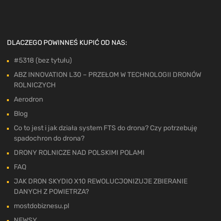
DLACZEGO POWINNEŚ KUPIĆ OD NAS:
#5318 (bez tytułu)
ABZ INNOVATION L30 – PRZEŁOM W TECHNOLOGII DRONÓW
ROLNICZYCH
Aerodron
Blog
Co to jest i jak działa system FTS do drona? Czy potrzebuję
spadochron do drona?
DRONY ROLNICZE NAD POLSKIMI POLAMI
FAQ
JAK DRON SKYDIO X10 REWOLUCJONIZUJE ZBIERANIE
DANYCH Z POWIETRZA?
mostdobiznesu.pl
NEWSY