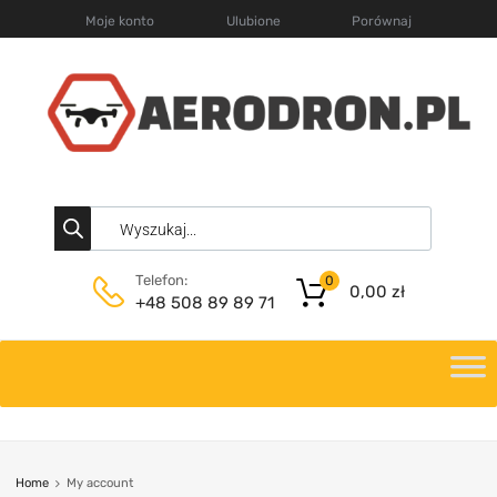
Moje konto
Ulubione
Porównaj
Telefon:
0
0,00
zł
+48 508 89 89 71
Home
My account