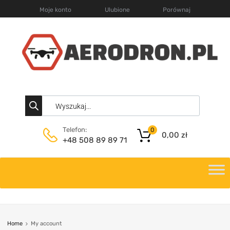
Moje konto
Ulubione
Porównaj
Telefon:
0
0,00
zł
+48 508 89 89 71
Home
My account