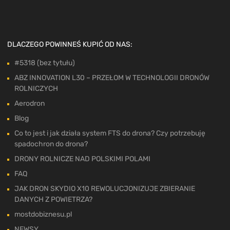
DLACZEGO POWINNEŚ KUPIĆ OD NAS:
#5318 (bez tytułu)
ABZ INNOVATION L30 – PRZEŁOM W TECHNOLOGII DRONÓW
ROLNICZYCH
Aerodron
Blog
Co to jest i jak działa system FTS do drona? Czy potrzebuję
spadochron do drona?
DRONY ROLNICZE NAD POLSKIMI POLAMI
FAQ
JAK DRON SKYDIO X10 REWOLUCJONIZUJE ZBIERANIE
DANYCH Z POWIETRZA?
mostdobiznesu.pl
NEWSY