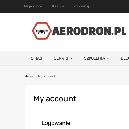
Moje konto
Ulubione
Porównaj
O NAS
SERWIS
SZKOLENIA
BLO
Home
My account
My
account
Logowanie