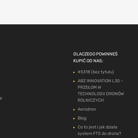
DLACZEGO POWINNEŚ
KUPIĆ OD NAS:
#5318 (bez tytułu)
ABZ INNOVATION L30 –
PRZEŁOM W
TECHNOLOGII DRONÓW
ne
ROLNICZYCH
Aerodron
Blog
Co to jest i jak działa
system FTS do drona?