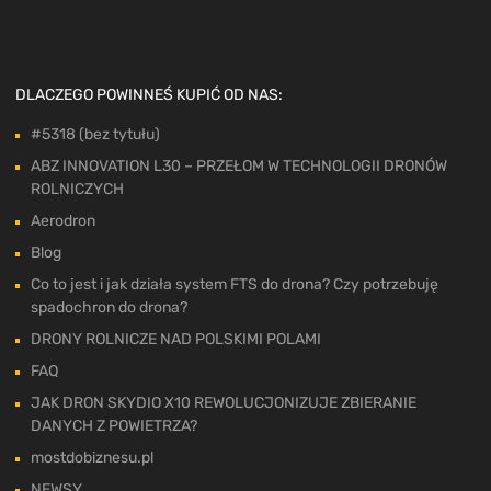
DLACZEGO POWINNEŚ KUPIĆ OD NAS:
#5318 (bez tytułu)
ABZ INNOVATION L30 – PRZEŁOM W TECHNOLOGII DRONÓW
ROLNICZYCH
Aerodron
Blog
Co to jest i jak działa system FTS do drona? Czy potrzebuję
spadochron do drona?
DRONY ROLNICZE NAD POLSKIMI POLAMI
FAQ
JAK DRON SKYDIO X10 REWOLUCJONIZUJE ZBIERANIE
DANYCH Z POWIETRZA?
mostdobiznesu.pl
NEWSY