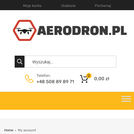
Moje konto
Ulubione
Porównaj
Telefon:
0
0,00
zł
+48 508 89 89 71
Home
My account