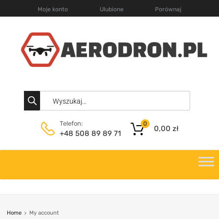
Moje konto
Ulubione
Porównaj
Telefon:
0
0,00
zł
+48 508 89 89 71
Home
My account