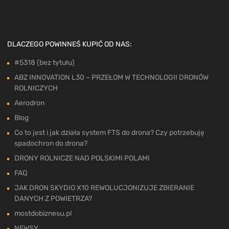
DLACZEGO POWINNEŚ KUPIĆ OD NAS:
#5318 (bez tytułu)
ABZ INNOVATION L30 – PRZEŁOM W TECHNOLOGII DRONÓW
ROLNICZYCH
Aerodron
Blog
Co to jest i jak działa system FTS do drona? Czy potrzebuję
spadochron do drona?
DRONY ROLNICZE NAD POLSKIMI POLAMI
FAQ
JAK DRON SKYDIO X10 REWOLUCJONIZUJE ZBIERANIE
DANYCH Z POWIETRZA?
mostdobiznesu.pl
NEWSY