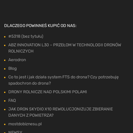
DLACZEGO POWINNEŚ KUPIĆ OD NAS:
#5318 (bez tytułu)
ABZ INNOVATION L30 – PRZEŁOM W TECHNOLOGII DRONÓW
ROLNICZYCH
Aerodron
Blog
Co to jest i jak działa system FTS do drona? Czy potrzebuję
spadochron do drona?
DRONY ROLNICZE NAD POLSKIMI POLAMI
FAQ
JAK DRON SKYDIO X10 REWOLUCJONIZUJE ZBIERANIE
DANYCH Z POWIETRZA?
mostdobiznesu.pl
NEWSY