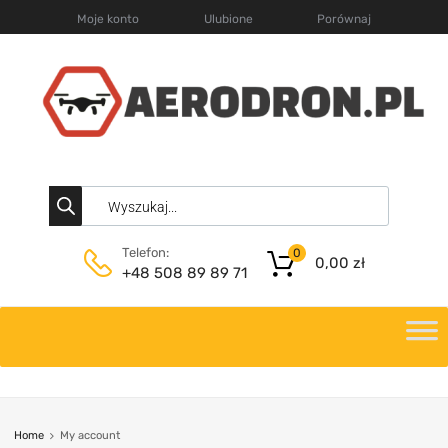
Moje konto
Ulubione
Porównaj
Telefon:
0
0,00
zł
+48 508 89 89 71
Home
My account