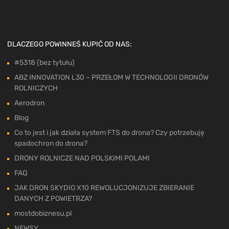
DLACZEGO POWINNEŚ KUPIĆ OD NAS:
#5318 (bez tytułu)
ABZ INNOVATION L30 – PRZEŁOM W TECHNOLOGII DRONÓW
ROLNICZYCH
Aerodron
Blog
Co to jest i jak działa system FTS do drona? Czy potrzebuję
spadochron do drona?
DRONY ROLNICZE NAD POLSKIMI POLAMI
FAQ
JAK DRON SKYDIO X10 REWOLUCJONIZUJE ZBIERANIE
DANYCH Z POWIETRZA?
mostdobiznesu.pl
NEWSY