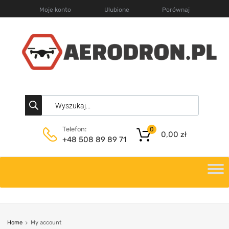
Moje konto
Ulubione
Porównaj
Telefon:
0
0,00
zł
+48 508 89 89 71
Home
My account