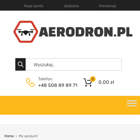
Moje konto
Ulubione
Porównaj
Telefon:
0
0,00
zł
+48 508 89 89 71
Home
My account