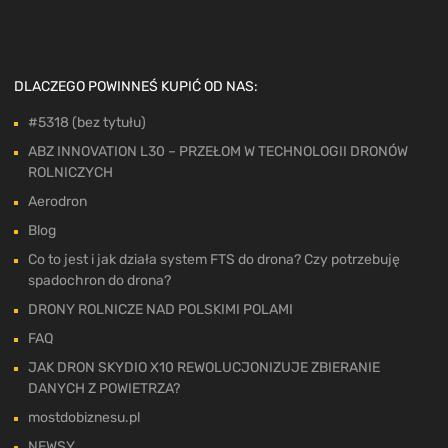
DLACZEGO POWINNEŚ KUPIĆ OD NAS:
#5318 (bez tytułu)
ABZ INNOVATION L30 – PRZEŁOM W TECHNOLOGII DRONÓW
ROLNICZYCH
Aerodron
Blog
Co to jest i jak działa system FTS do drona? Czy potrzebuję
spadochron do drona?
DRONY ROLNICZE NAD POLSKIMI POLAMI
FAQ
JAK DRON SKYDIO X10 REWOLUCJONIZUJE ZBIERANIE
DANYCH Z POWIETRZA?
mostdobiznesu.pl
NEWSY