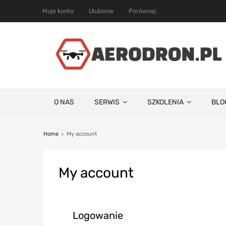
Moje konto
Ulubione
Porównaj
O NAS
SERWIS
SZKOLENIA
BLO
Home
My account
My
account
Logowanie