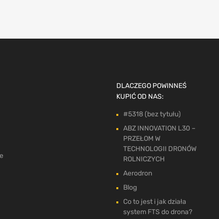
DLACZEGO POWINNEŚ
KUPIĆ OD NAS:
#5318 (bez tytułu)
ABZ INNOVATION L30 –
PRZEŁOM W
TECHNOLOGII DRONÓW
ne
ROLNICZYCH
Aerodron
Blog
Co to jest i jak działa
system FTS do drona?