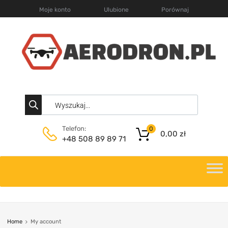
Moje konto
Ulubione
Porównaj
Telefon:
0
0,00
zł
+48 508 89 89 71
Home
My account