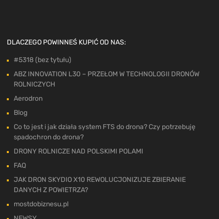
DLACZEGO POWINNEŚ KUPIĆ OD NAS:
#5318 (bez tytułu)
ABZ INNOVATION L30 – PRZEŁOM W TECHNOLOGII DRONÓW
ROLNICZYCH
Aerodron
Blog
Co to jest i jak działa system FTS do drona? Czy potrzebuję
spadochron do drona?
DRONY ROLNICZE NAD POLSKIMI POLAMI
FAQ
JAK DRON SKYDIO X10 REWOLUCJONIZUJE ZBIERANIE
DANYCH Z POWIETRZA?
mostdobiznesu.pl
NEWSY