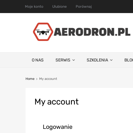
Moje konto
Ulubione
Porównaj
O NAS
SERWIS
SZKOLENIA
BLO
Home
My account
My
account
Logowanie