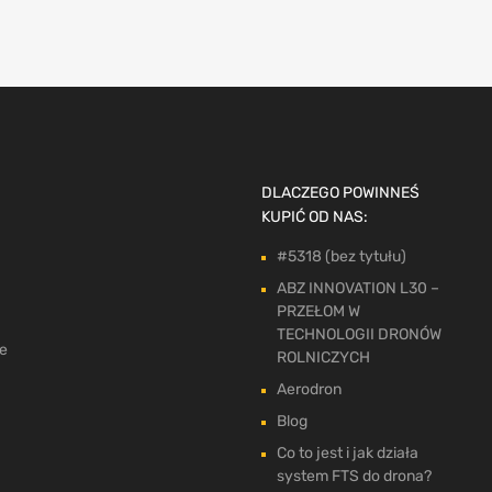
DLACZEGO POWINNEŚ
KUPIĆ OD NAS:
#5318 (bez tytułu)
ABZ INNOVATION L30 –
PRZEŁOM W
TECHNOLOGII DRONÓW
ne
ROLNICZYCH
Aerodron
Blog
Co to jest i jak działa
system FTS do drona?