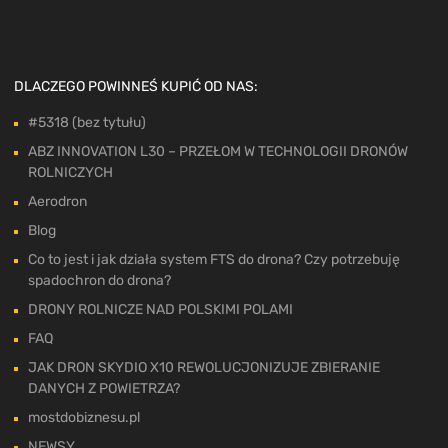
DLACZEGO POWINNEŚ KUPIĆ OD NAS:
#5318 (bez tytułu)
ABZ INNOVATION L30 – PRZEŁOM W TECHNOLOGII DRONÓW
ROLNICZYCH
Aerodron
Blog
Co to jest i jak działa system FTS do drona? Czy potrzebuję
spadochron do drona?
DRONY ROLNICZE NAD POLSKIMI POLAMI
FAQ
JAK DRON SKYDIO X10 REWOLUCJONIZUJE ZBIERANIE
DANYCH Z POWIETRZA?
mostdobiznesu.pl
NEWSY