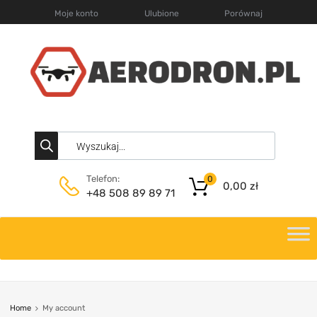
Moje konto
Ulubione
Porównaj
Telefon:
0
0,00
zł
+48 508 89 89 71
Home
My account