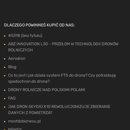
DLACZEGO POWINNEŚ KUPIĆ OD NAS:
#5318 (bez tytułu)
ABZ INNOVATION L30 – PRZEŁOM W TECHNOLOGII DRONÓW
ROLNICZYCH
Aerodron
Blog
Co to jest i jak działa system FTS do drona? Czy potrzebuję
spadochron do drona?
DRONY ROLNICZE NAD POLSKIMI POLAMI
FAQ
JAK DRON SKYDIO X10 REWOLUCJONIZUJE ZBIERANIE
DANYCH Z POWIETRZA?
mostdobiznesu.pl
NEWSY