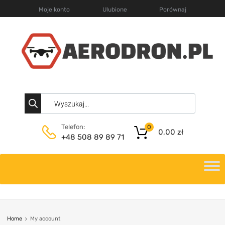
Moje konto
Ulubione
Porównaj
Telefon:
0
0,00
zł
+48 508 89 89 71
Home
My account