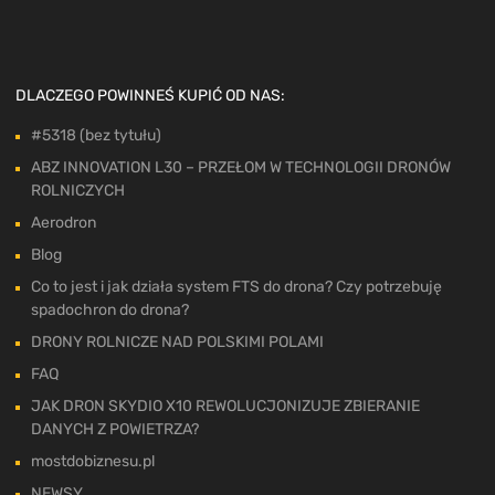
DLACZEGO POWINNEŚ KUPIĆ OD NAS:
#5318 (bez tytułu)
ABZ INNOVATION L30 – PRZEŁOM W TECHNOLOGII DRONÓW
ROLNICZYCH
Aerodron
Blog
Co to jest i jak działa system FTS do drona? Czy potrzebuję
spadochron do drona?
DRONY ROLNICZE NAD POLSKIMI POLAMI
FAQ
JAK DRON SKYDIO X10 REWOLUCJONIZUJE ZBIERANIE
DANYCH Z POWIETRZA?
mostdobiznesu.pl
NEWSY