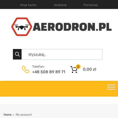
Moje konto
Ulubione
Porównaj
Telefon:
0
0,00
zł
+48 508 89 89 71
Home
My account