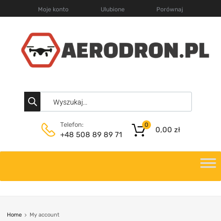
Moje konto
Ulubione
Porównaj
Telefon:
0
0,00
zł
+48 508 89 89 71
Home
My account