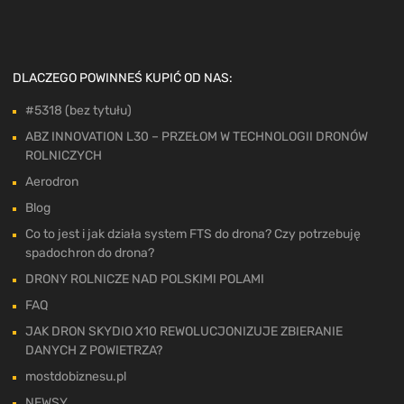
DLACZEGO POWINNEŚ KUPIĆ OD NAS:
#5318 (bez tytułu)
ABZ INNOVATION L30 – PRZEŁOM W TECHNOLOGII DRONÓW
ROLNICZYCH
Aerodron
Blog
Co to jest i jak działa system FTS do drona? Czy potrzebuję
spadochron do drona?
DRONY ROLNICZE NAD POLSKIMI POLAMI
FAQ
JAK DRON SKYDIO X10 REWOLUCJONIZUJE ZBIERANIE
DANYCH Z POWIETRZA?
mostdobiznesu.pl
NEWSY