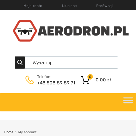
Moje konto
Ulubione
Porównaj
Telefon:
0
0,00
zł
+48 508 89 89 71
Home
My account