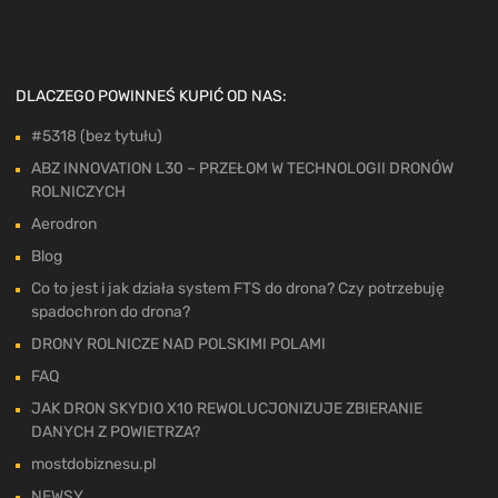
DLACZEGO POWINNEŚ KUPIĆ OD NAS:
#5318 (bez tytułu)
ABZ INNOVATION L30 – PRZEŁOM W TECHNOLOGII DRONÓW
ROLNICZYCH
Aerodron
Blog
Co to jest i jak działa system FTS do drona? Czy potrzebuję
spadochron do drona?
DRONY ROLNICZE NAD POLSKIMI POLAMI
FAQ
JAK DRON SKYDIO X10 REWOLUCJONIZUJE ZBIERANIE
DANYCH Z POWIETRZA?
mostdobiznesu.pl
NEWSY