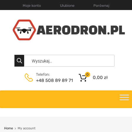
Moje konto
Ulubione
Porównaj
Telefon:
0
0,00
zł
+48 508 89 89 71
Home
My account