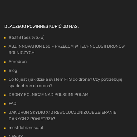
DLACZEGO POWINNEŚ KUPIĆ OD NAS:
#5318 (bez tytułu)
ABZ INNOVATION L30 – PRZEŁOM W TECHNOLOGII DRONÓW
ROLNICZYCH
Aerodron
Blog
Co to jest i jak działa system FTS do drona? Czy potrzebuję
spadochron do drona?
DRONY ROLNICZE NAD POLSKIMI POLAMI
FAQ
JAK DRON SKYDIO X10 REWOLUCJONIZUJE ZBIERANIE
DANYCH Z POWIETRZA?
mostdobiznesu.pl
NEWSY