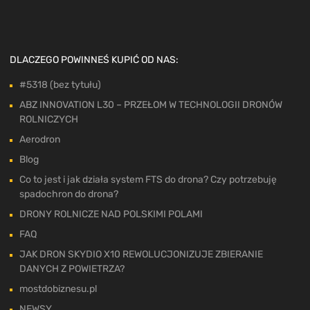
DLACZEGO POWINNEŚ KUPIĆ OD NAS:
#5318 (bez tytułu)
ABZ INNOVATION L30 – PRZEŁOM W TECHNOLOGII DRONÓW
ROLNICZYCH
Aerodron
Blog
Co to jest i jak działa system FTS do drona? Czy potrzebuję
spadochron do drona?
DRONY ROLNICZE NAD POLSKIMI POLAMI
FAQ
JAK DRON SKYDIO X10 REWOLUCJONIZUJE ZBIERANIE
DANYCH Z POWIETRZA?
mostdobiznesu.pl
NEWSY