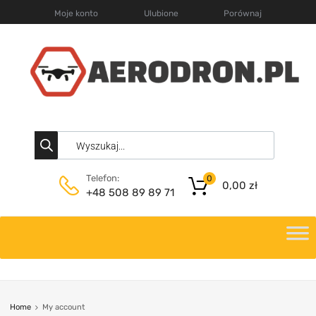
Moje konto
Ulubione
Porównaj
Telefon:
0
0,00
zł
+48 508 89 89 71
Home
My account