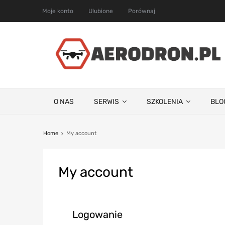
Moje konto
Ulubione
Porównaj
O NAS
SERWIS
SZKOLENIA
BLO
Home
My account
My
account
Logowanie