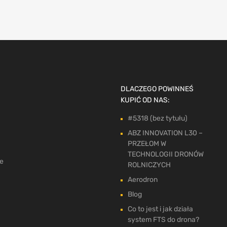
DLACZEGO POWINNEŚ
KUPIĆ OD NAS:
#5318 (bez tytułu)
ABZ INNOVATION L30 –
PRZEŁOM W
TECHNOLOGII DRONÓW
ne
ROLNICZYCH
Aerodron
Blog
Co to jest i jak działa
system FTS do drona?