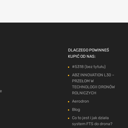
DLACZEGO POWINNEŚ
KUPIĆ OD NAS:
#5318 (bez tytułu)
ABZ INNOVATION L30 –
PRZEŁOM W
TECHNOLOGII DRONÓW
ne
ROLNICZYCH
Aerodron
Blog
Co to jest i jak działa
system FTS do drona?