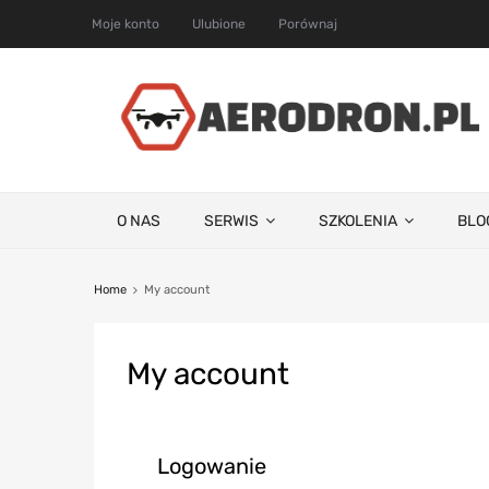
Moje konto
Ulubione
Porównaj
O NAS
SERWIS
SZKOLENIA
BLO
Home
My account
My
account
Logowanie