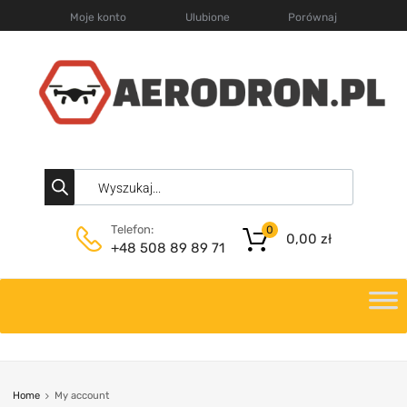
Moje konto
Ulubione
Porównaj
Telefon:
0
0,00
zł
+48 508 89 89 71
Home
My account