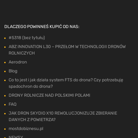
DLACZEGO POWINNEŚ KUPIĆ OD NAS:
#5318 (bez tytułu)
ABZ INNOVATION L30 – PRZEŁOM W TECHNOLOGII DRONÓW
ROLNICZYCH
Aerodron
Blog
Co to jest i jak działa system FTS do drona? Czy potrzebuję
spadochron do drona?
DRONY ROLNICZE NAD POLSKIMI POLAMI
FAQ
JAK DRON SKYDIO X10 REWOLUCJONIZUJE ZBIERANIE
DANYCH Z POWIETRZA?
mostdobiznesu.pl
NEWSY