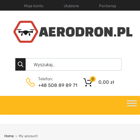
Moje konto
Ulubione
Porównaj
Telefon:
0
0,00
zł
+48 508 89 89 71
Home
My account