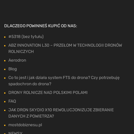
DLACZEGO POWINNEŚ KUPIĆ OD NAS:
#5318 (bez tytułu)
ABZ INNOVATION L30 – PRZEŁOM W TECHNOLOGII DRONÓW
ROLNICZYCH
Aerodron
Blog
Co to jest i jak działa system FTS do drona? Czy potrzebuję
spadochron do drona?
DRONY ROLNICZE NAD POLSKIMI POLAMI
FAQ
JAK DRON SKYDIO X10 REWOLUCJONIZUJE ZBIERANIE
DANYCH Z POWIETRZA?
mostdobiznesu.pl
NEWSY