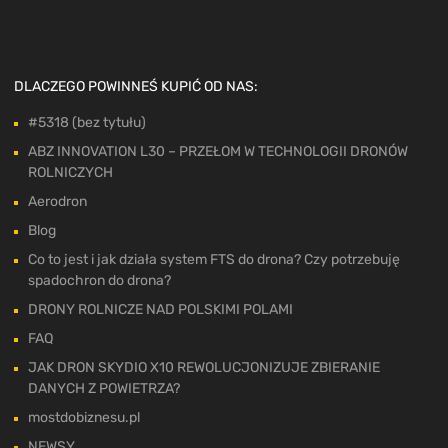
DLACZEGO POWINNEŚ KUPIĆ OD NAS:
#5318 (bez tytułu)
ABZ INNOVATION L30 – PRZEŁOM W TECHNOLOGII DRONÓW
ROLNICZYCH
Aerodron
Blog
Co to jest i jak działa system FTS do drona? Czy potrzebuję
spadochron do drona?
DRONY ROLNICZE NAD POLSKIMI POLAMI
FAQ
JAK DRON SKYDIO X10 REWOLUCJONIZUJE ZBIERANIE
DANYCH Z POWIETRZA?
mostdobiznesu.pl
NEWSY