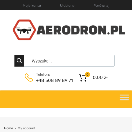
Moje konto
Ulubione
Porównaj
Telefon:
0
0,00
zł
+48 508 89 89 71
Home
My account