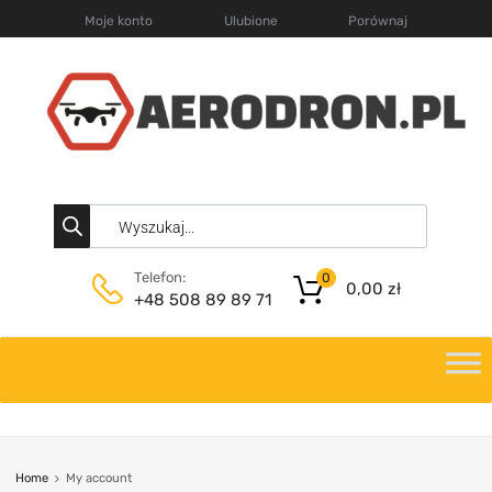
Moje konto
Ulubione
Porównaj
Telefon:
0
0,00
zł
+48 508 89 89 71
Home
My account