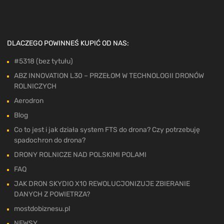
DLACZEGO POWINNEŚ KUPIĆ OD NAS:
#5318 (bez tytułu)
ABZ INNOVATION L30 – PRZEŁOM W TECHNOLOGII DRONÓW
ROLNICZYCH
Aerodron
Blog
Co to jest i jak działa system FTS do drona? Czy potrzebuję
spadochron do drona?
DRONY ROLNICZE NAD POLSKIMI POLAMI
FAQ
JAK DRON SKYDIO X10 REWOLUCJONIZUJE ZBIERANIE
DANYCH Z POWIETRZA?
mostdobiznesu.pl
NEWSY