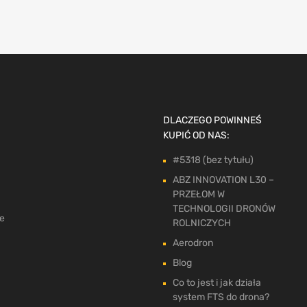
DLACZEGO POWINNEŚ
KUPIĆ OD NAS:
#5318 (bez tytułu)
ABZ INNOVATION L30 –
PRZEŁOM W
TECHNOLOGII DRONÓW
ne
ROLNICZYCH
Aerodron
Blog
Co to jest i jak działa
system FTS do drona?