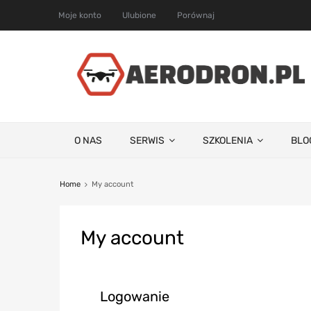
Moje konto
Ulubione
Porównaj
O NAS
SERWIS
SZKOLENIA
BLO
Home
My account
My
account
Logowanie