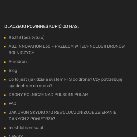
DLACZEGO POWINNEŚ KUPIĆ OD NAS:
#5318 (bez tytułu)
ABZ INNOVATION L30 – PRZEŁOM W TECHNOLOGII DRONÓW
ROLNICZYCH
Aerodron
Blog
Co to jest i jak działa system FTS do drona? Czy potrzebuję
spadochron do drona?
DRONY ROLNICZE NAD POLSKIMI POLAMI
FAQ
JAK DRON SKYDIO X10 REWOLUCJONIZUJE ZBIERANIE
DANYCH Z POWIETRZA?
mostdobiznesu.pl
NEWSY