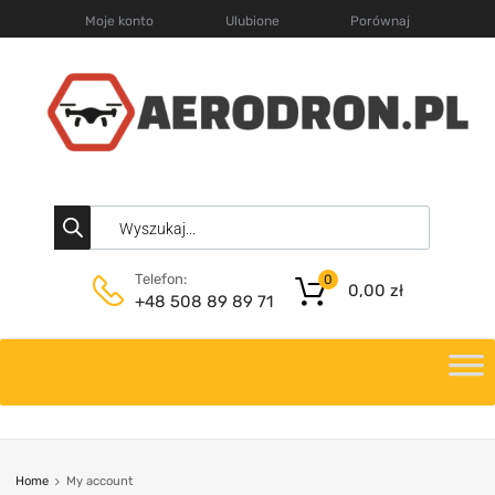
Moje konto
Ulubione
Porównaj
Telefon:
0
0,00
zł
+48 508 89 89 71
Home
My account