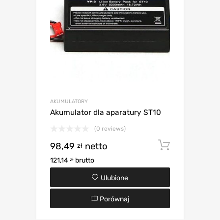
AKUMULATORY
Akumulator dla aparatury ST10
(0 reviews)
98,49
netto
Dodaj d
zł
121,14
brutto
zł
Ulubione
Porównaj