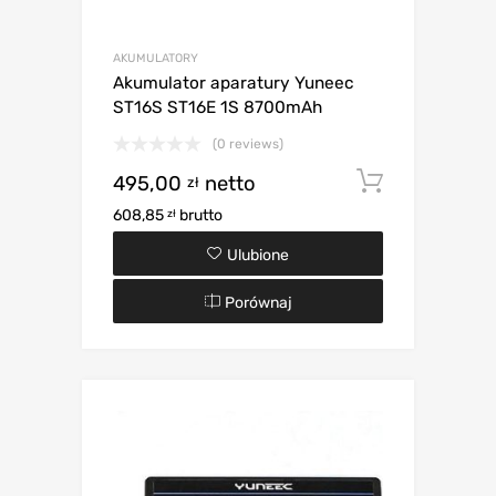
AKUMULATORY
Akumulator aparatury Yuneec
ST16S ST16E 1S 8700mAh
(0 reviews)
495,00
netto
Dodaj d
zł
608,85
brutto
zł
Ulubione
Porównaj