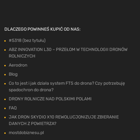
DLACZEGO POWINNEŚ KUPIĆ OD NAS:
#5318 (bez tytułu)
ABZ INNOVATION L30 – PRZEŁOM W TECHNOLOGII DRONÓW
ROLNICZYCH
Aerodron
Blog
Co to jest i jak działa system FTS do drona? Czy potrzebuję
spadochron do drona?
DRONY ROLNICZE NAD POLSKIMI POLAMI
FAQ
JAK DRON SKYDIO X10 REWOLUCJONIZUJE ZBIERANIE
DANYCH Z POWIETRZA?
mostdobiznesu.pl