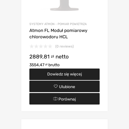
SYSTEMY ATMON - POMIAR POWIETRZA
Atmon FL Moduł pomiarowy
chlorowodoru HCL
(0 reviews)
2889,81
netto
zł
3554,47
brutto
zł
Dowiedz się więcej
Ulubione
Porównaj