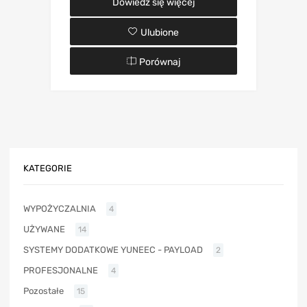
Dowiedz się więcej
Ulubione
Porównaj
KATEGORIE
WYPOŻYCZALNIA
4
UŻYWANE
14
SYSTEMY DODATKOWE YUNEEC - PAYLOAD
2
PROFESJONALNE
4
Pozostałe
15