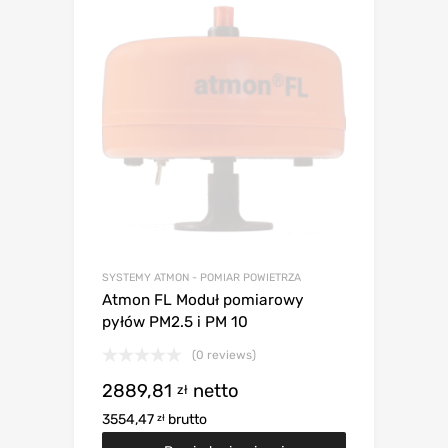
SYSTEMY ATMON - POMIAR POWIETRZA
Atmon FL Moduł pomiarowy
pyłów PM2.5 i PM 10
(0 reviews)
2889,81
netto
zł
3554,47
brutto
zł