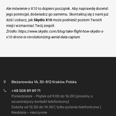
Ale mówienie o X10 to dopiero początek. Aby naprawdę docenić
jego potencjał, doświadcz go samemu. Skontaktuj się z nami już
dziś i zobacz, jak
Skydio X10
może podnieść poziom Twoich
misji i wzmacniać Twój zespół.
Źródło: https://www.skydio.com/blog/take-flight-how-skydio-s-
x10-drone-is-revolutionizing-aerial-data-capture
Bieżanowska 1A, 30-812 Kraków, Polska
+48 508 89 89 71
Poniedziałek – Piątek od 9.00 do 16.00 (prosimy o
wcześniejszy kontakt telefoniczny)
Sobota od 12.00 do 14.00 ( tylko pytania telefoniczne )
Niedziela – nieczynne