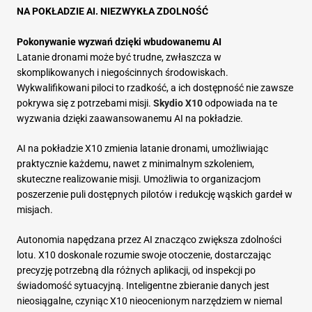
NA POKŁADZIE AI. NIEZWYKŁA ZDOLNOŚĆ
Pokonywanie wyzwań dzięki wbudowanemu AI
Latanie dronami może być trudne, zwłaszcza w
skomplikowanych i niegościnnych środowiskach.
Wykwalifikowani piloci to rzadkość, a ich dostępność nie zawsze
pokrywa się z potrzebami misji.
Skydio X10
odpowiada na te
wyzwania dzięki zaawansowanemu AI na pokładzie.
AI na pokładzie X10 zmienia latanie dronami, umożliwiając
praktycznie każdemu, nawet z minimalnym szkoleniem,
skuteczne realizowanie misji. Umożliwia to organizacjom
poszerzenie puli dostępnych pilotów i redukcję wąskich gardeł w
misjach.
Autonomia napędzana przez AI znacząco zwiększa zdolności
lotu. X10 doskonale rozumie swoje otoczenie, dostarczając
precyzję potrzebną dla różnych aplikacji, od inspekcji po
świadomość sytuacyjną. Inteligentne zbieranie danych jest
nieosiągalne, czyniąc X10 nieocenionym narzędziem w niemal