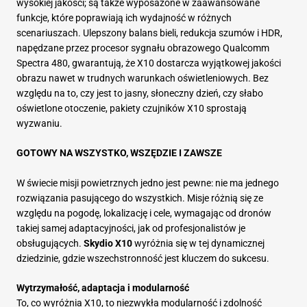
wysokiej jakości; są także wyposażone w zaawansowane
funkcje, które poprawiają ich wydajność w różnych
scenariuszach. Ulepszony balans bieli, redukcja szumów i HDR,
napędzane przez procesor sygnału obrazowego Qualcomm
Spectra 480, gwarantują, że X10 dostarcza wyjątkowej jakości
obrazu nawet w trudnych warunkach oświetleniowych. Bez
względu na to, czy jest to jasny, słoneczny dzień, czy słabo
oświetlone otoczenie, pakiety czujników X10 sprostają
wyzwaniu.
GOTOWY NA WSZYSTKO, WSZĘDZIE I ZAWSZE
W świecie misji powietrznych jedno jest pewne: nie ma jednego
rozwiązania pasującego do wszystkich. Misje różnią się ze
względu na pogodę, lokalizację i cele, wymagając od dronów
takiej samej adaptacyjności, jak od profesjonalistów je
obsługujących.
Skydio X10
wyróżnia się w tej dynamicznej
dziedzinie, gdzie wszechstronność jest kluczem do sukcesu.
Wytrzymałość, adaptacja i modularność
To, co wyróżnia X10, to niezwykła modularność i zdolność