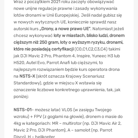
Wraz z początkiem 2021 roku zaczęły obowiązywać
nowe unijne regulacje prawne i zasady wykonywania
lotów dronami w Unii Europejskiej. Jeśli nadal gubisz się
w nowych wytycznych UE, koniecznie sprawdź nasz
autorski kurs
„Drony, a nowe prawo UE”
. Natomiast jeżeli
chcesz wykonywać
loty w miastach, blisko ludzi, dronem
cięższym niż 250 gram, loty o wyższym ryzyku, dronami,
które nie posiadają certyfikacji
(C0,C1,C2,C3,C4) takimi
jak DJI Mavic 2 Pro, Phantom 4, Inspire, Yuneec H3 lub
H520, Autel Evo, Parrot Anafi lub cięższymi, to
najlepszym rozwiązaniem będzie kurs operatora drona
na
NSTS-X
(skrót oznacza Krajowy Scenariusz
Standardowy), gdzie w miejscu X wstawia się
oznaczenie liczbowe konkretnego uprawnienia, tak, jak
poniżej:
NSTS-01
– możesz latać VLOS (w zasięgu Twojego
wzroku) + FPV (z goglami na głowie), dronem o masie do
4kg w kategoriach: MR – multirotor (np. DJI Mavic Air 2,
Mavic 2 Pro, DJI Phantom), A – samolot (np. Parrot
Disco), H – helikopter