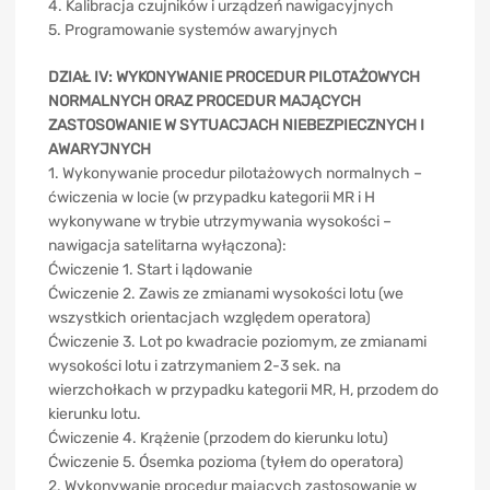
4. Kalibracja czujników i urządzeń nawigacyjnych
5. Programowanie systemów awaryjnych
DZIAŁ IV: WYKONYWANIE PROCEDUR PILOTAŻOWYCH
NORMALNYCH ORAZ PROCEDUR MAJĄCYCH
ZASTOSOWANIE W SYTUACJACH NIEBEZPIECZNYCH I
AWARYJNYCH
1. Wykonywanie procedur pilotażowych normalnych –
ćwiczenia w locie (w przypadku kategorii MR i H
wykonywane w trybie utrzymywania wysokości –
nawigacja satelitarna wyłączona):
Ćwiczenie 1. Start i lądowanie
Ćwiczenie 2. Zawis ze zmianami wysokości lotu (we
wszystkich orientacjach względem operatora)
Ćwiczenie 3. Lot po kwadracie poziomym, ze zmianami
wysokości lotu i zatrzymaniem 2-3 sek. na
wierzchołkach w przypadku kategorii MR, H, przodem do
kierunku lotu.
Ćwiczenie 4. Krążenie (przodem do kierunku lotu)
Ćwiczenie 5. Ósemka pozioma (tyłem do operatora)
2. Wykonywanie procedur mających zastosowanie w