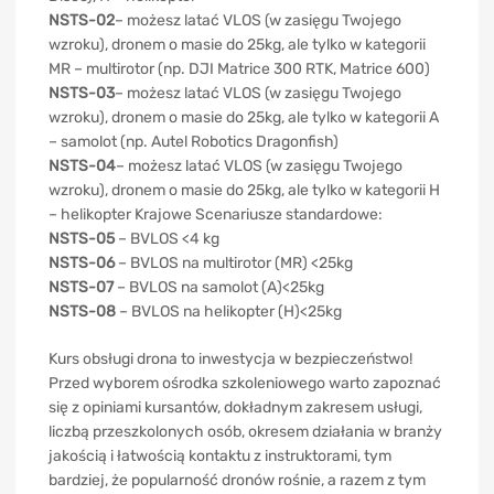
NSTS-02
– możesz latać VLOS (w zasięgu Twojego
wzroku), dronem o masie do 25kg, ale tylko w kategorii
MR – multirotor (np. DJI Matrice 300 RTK, Matrice 600)
NSTS-03
– możesz latać VLOS (w zasięgu Twojego
wzroku), dronem o masie do 25kg, ale tylko w kategorii A
– samolot (np. Autel Robotics Dragonfish)
NSTS-04
– możesz latać VLOS (w zasięgu Twojego
wzroku), dronem o masie do 25kg, ale tylko w kategorii H
– helikopter Krajowe Scenariusze standardowe:
NSTS-05
– BVLOS <4 kg
NSTS-06
– BVLOS na multirotor (MR) <25kg
NSTS-07
– BVLOS na samolot (A)<25kg
NSTS-08
– BVLOS na helikopter (H)<25kg
Kurs obsługi drona to inwestycja w bezpieczeństwo!
Przed wyborem ośrodka szkoleniowego warto zapoznać
się z opiniami kursantów, dokładnym zakresem usługi,
liczbą przeszkolonych osób, okresem działania w branży
jakością i łatwością kontaktu z instruktorami, tym
bardziej, że popularność dronów rośnie, a razem z tym