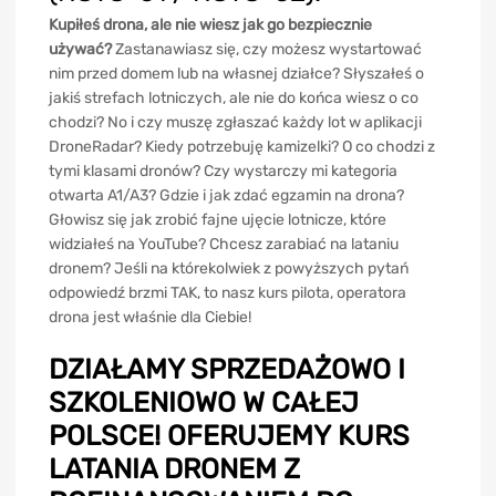
Kupiłeś drona, ale nie wiesz jak go bezpiecznie
używać?
Zastanawiasz się, czy możesz wystartować
nim przed domem lub na własnej działce? Słyszałeś o
jakiś strefach lotniczych, ale nie do końca wiesz o co
chodzi? No i czy muszę zgłaszać każdy lot w aplikacji
DroneRadar? Kiedy potrzebuję kamizelki? O co chodzi z
tymi klasami dronów? Czy wystarczy mi kategoria
otwarta A1/A3? Gdzie i jak zdać egzamin na drona?
Głowisz się jak zrobić fajne ujęcie lotnicze, które
widziałeś na YouTube? Chcesz zarabiać na lataniu
dronem? Jeśli na którekolwiek z powyższych pytań
odpowiedź brzmi TAK, to nasz kurs pilota, operatora
drona jest właśnie dla Ciebie!
DZIAŁAMY SPRZEDAŻOWO I
SZKOLENIOWO W CAŁEJ
POLSCE! OFERUJEMY KURS
LATANIA DRONEM Z