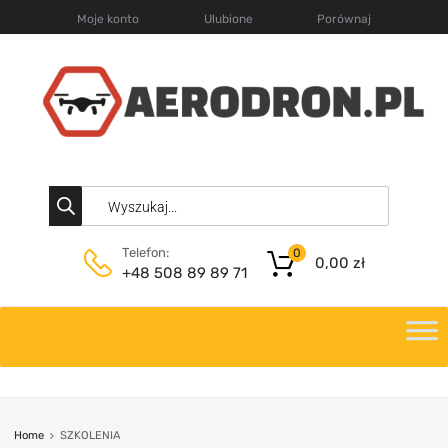
Moje konto
Ulubione
Porównaj
Telefon:
0
0,00
zł
+48 508 89 89 71
Home
SZKOLENIA