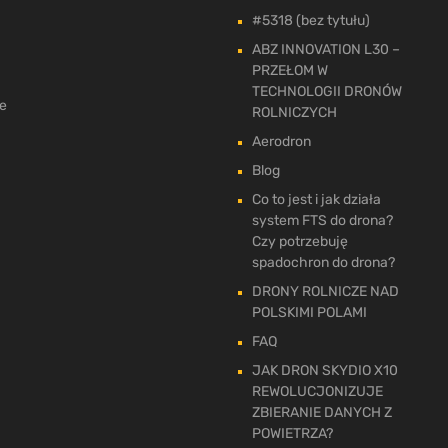
#5318 (bez tytułu)
ABZ INNOVATION L30 –
PRZEŁOM W
TECHNOLOGII DRONÓW
ne
ROLNICZYCH
Aerodron
Blog
Co to jest i jak działa
system FTS do drona?
Czy potrzebuję
spadochron do drona?
DRONY ROLNICZE NAD
POLSKIMI POLAMI
FAQ
JAK DRON SKYDIO X10
REWOLUCJONIZUJE
ZBIERANIE DANYCH Z
POWIETRZA?