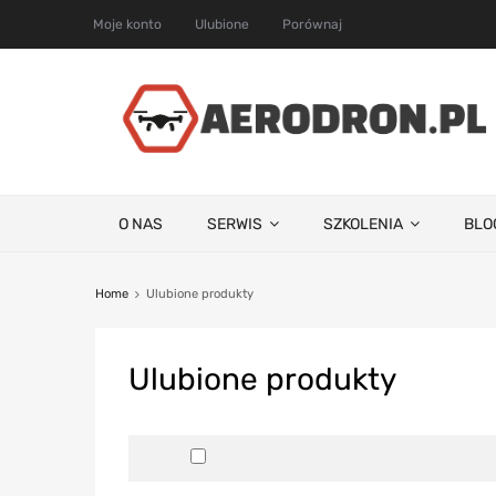
Moje konto
Ulubione
Porównaj
O NAS
SERWIS
SZKOLENIA
BLO
Home
Ulubione produkty
Ulubione
produkty