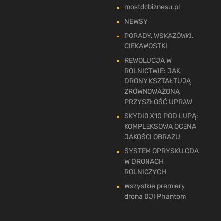
mostdobiznesu.pl
NEWSY
PORADY, WSKAZÓWKI,
CIEKAWOSTKI
REWOLUCJA W
ROLNICTWIE: JAK
DRONY KSZTAŁTUJĄ
ZRÓWNOWAŻONĄ
PRZYSZŁOŚĆ UPRAW
SKYDIO X10 POD LUPĄ:
KOMPLEKSOWA OCENA
JAKOŚCI OBRAZU
SYSTEM OPRYSKU CDA
W DRONACH
ROLNICZYCH
Wszystkie premiery
drona DJI Phantom