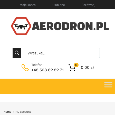
Moje konto
Ulubione
Porównaj
Telefon:
0
0,00
zł
+48 508 89 89 71
Home
My account