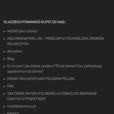
DLACZEGO POWINNEŚ KUPIĆ OD NAS:
#5318 (bez tytułu)
ABZ INNOVATION L30 – PRZEŁOM W TECHNOLOGII DRONÓW
ROLNICZYCH
Aerodron
Blog
Co to jest i jak działa system FTS do drona? Czy potrzebuję
spadochron do drona?
DRONY ROLNICZE NAD POLSKIMI POLAMI
FAQ
JAK DRON SKYDIO X10 REWOLUCJONIZUJE ZBIERANIE
DANYCH Z POWIETRZA?
mostdobiznesu.pl
NEWSY