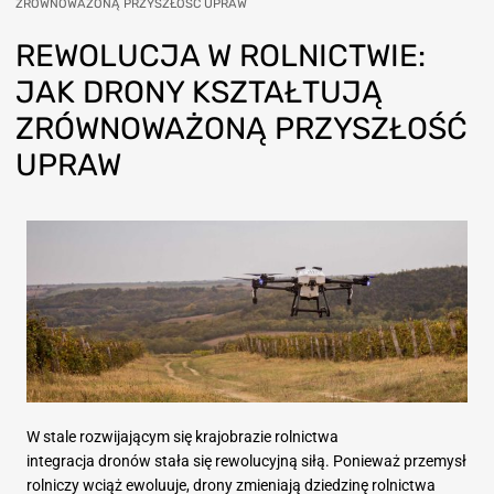
ZRÓWNOWAŻONĄ PRZYSZŁOŚĆ UPRAW
REWOLUCJA
W ROLNICTWIE:
JAK DRONY KSZTAŁTUJĄ
ZRÓWNOWAŻONĄ PRZYSZŁOŚĆ
UPRAW
W stale rozwijającym się krajobrazie rolnictwa
integracja dronów stała się rewolucyjną siłą. Ponieważ przemysł
rolniczy wciąż ewoluuje, drony zmieniają dziedzinę rolnictwa