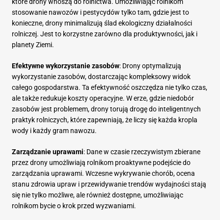
które drony wnoszą do rolnictwa. Umożliwiając rolnikom
stosowanie nawozów i pestycydów tylko tam, gdzie jest to
konieczne, drony minimalizują ślad ekologiczny działalności
rolniczej. Jest to korzystne zarówno dla produktywności, jak i
planety Ziemi.
Efektywne wykorzystanie zasobów
: Drony optymalizują
wykorzystanie zasobów, dostarczając kompleksowy widok
całego gospodarstwa. Ta efektywność oszczędza nie tylko czas,
ale także redukuje koszty operacyjne. W erze, gdzie niedobór
zasobów jest problemem, drony torują drogę do inteligentnych
praktyk rolniczych, które zapewniają, że liczy się każda kropla
wody i każdy gram nawozu.
Zarządzanie uprawami
: Dane w czasie rzeczywistym zbierane
przez drony umożliwiają rolnikom proaktywne podejście do
zarządzania uprawami. Wczesne wykrywanie chorób, ocena
stanu zdrowia upraw i przewidywanie trendów wydajności stają
się nie tylko możliwe, ale również dostępne, umożliwiając
rolnikom bycie o krok przed wyzwaniami.