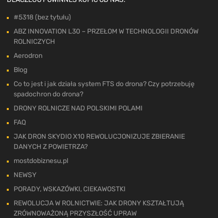
#5318 (bez tytułu)
ABZ INNOVATION L30 – PRZEŁOM W TECHNOLOGII DRONÓW
ROLNICZYCH
Aerodron
Blog
Co to jest i jak działa system FTS do drona? Czy potrzebuję
spadochron do drona?
DRONY ROLNICZE NAD POLSKIMI POLAMI
FAQ
JAK DRON SKYDIO X10 REWOLUCJONIZUJE ZBIERANIE
DANYCH Z POWIETRZA?
mostdobiznesu.pl
NEWSY
PORADY, WSKAZÓWKI, CIEKAWOSTKI
REWOLUCJA W ROLNICTWIE: JAK DRONY KSZTAŁTUJĄ
ZRÓWNOWAŻONĄ PRZYSZŁOŚĆ UPRAW