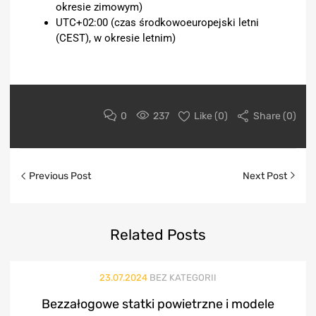
okresie zimowym)
UTC+02:00 (czas środkowoeuropejski letni
(CEST), w okresie letnim)
0
237
Like (
0
)
Share (0)
Previous Post
Next Post
Related
Posts
23.07.2024
BEZ KATEGORII
Bezzałogowe statki powietrzne i modele