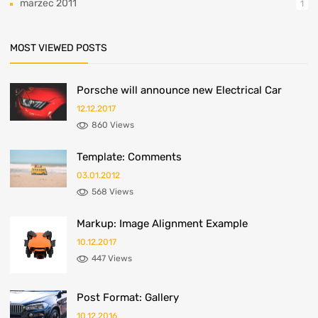
marzec 2011
1
MOST VIEWED POSTS
Porsche will announce new Electrical Car
12.12.2017
860 Views
Template: Comments
03.01.2012
568 Views
Markup: Image Alignment Example
10.12.2017
447 Views
Post Format: Gallery
10.12.2016