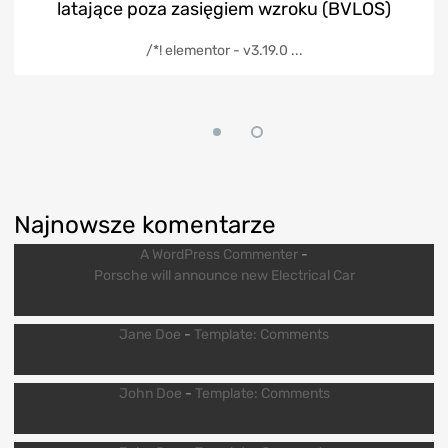
latające poza zasięgiem wzroku (BVLOS)
/*! elementor - v3.19.0 ...
Najnowsze komentarze
A WordPress Commenter
-
Porsche will announce new Electrical Car
Jane Doe
-
Template: Comments
John Doe
-
Template: Comments