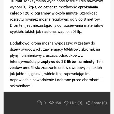
10 mm.
Maksymalna wydajność rozrzutu dla nawozów
wynosi 3,1 kg/s, co oznacza możliwość
opróżnienia
całego 120 kilogramów w około minutę
. Szerokość
rozrzutu również można regulować od 3 do 8 metrów.
Dron ten jest niezastąpiony do rozsiewania materiałów
sypkich, takich jak nasiona, wapno, sól itp.
Dodatkowo, drona można wyposażyć w zestaw do
drzew owocowych, zawierający 60-litrowy zbiornik na
płyny i ciśnieniowy zraszacz odśrodkowy, z
intensywnością
przepływu do 28 litrów na minutę
. Ten
zestaw umożliwia zraszanie drzew owocowych, takich
jak jabłonie, grusze, wiśnie itp., zapewniając im
odpowiednie nawodnienie i ochronę przed chorobami i
szkodnikami.
0
154
Like (
0
)
Share (0)