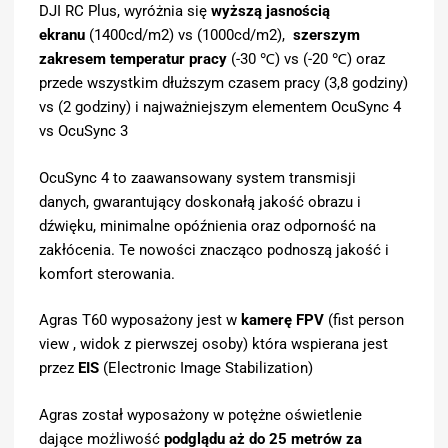
DJI RC Plus, wyróżnia się
wyższą jasnością
ekranu
(1400cd/m2) vs (1000cd/m2),
szerszym
zakresem temperatur pracy
(-30 ℃) vs (-20 ℃) oraz
przede wszystkim dłuższym czasem pracy (3,8 godziny)
vs (2 godziny) i najważniejszym elementem OcuSync 4
vs OcuSync 3
OcuSync 4 to zaawansowany system transmisji
danych, gwarantujący doskonałą jakość obrazu i
dźwięku, minimalne opóźnienia oraz odporność na
zakłócenia. Te nowości znacząco podnoszą jakość i
komfort sterowania.
Agras T60 wyposażony jest w
kamerę FPV
(fist person
view , widok z pierwszej osoby) która wspierana jest
przez
EIS
(Electronic Image Stabilization)
Agras został wyposażony w potężne oświetlenie
dające możliwość
podglądu aż do 25 metrów za