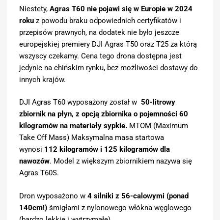
Niestety,
Agras T60 nie pojawi się w Europie w 2024
roku
z powodu braku odpowiednich certyfikatów i
przepisów prawnych, na dodatek nie było jeszcze
europejskiej premiery DJI Agras T50 oraz T25 za którą
wszyscy czekamy. Cena tego drona dostępna jest
jedynie na chińskim rynku, bez możliwości dostawy do
innych krajów.
DJI Agras T60 wyposażony został w
50-litrowy
zbiornik na płyn, z opcją zbiornika o pojemności 60
kilogramów na materiały sypkie.
MTOM (Maximum
Take Off Mass) Maksymalna masa startowa
wynosi
112 kilogramów i 125 kilogramów dla
nawozów
. Model z większym zbiornikiem nazywa się
Agras T60S.
Dron wyposażono w
4 silniki z 56-calowymi (ponad
140cm!)
śmigłami z nylonowego włókna węglowego
(bardzo lekkie i wytrzymałe)