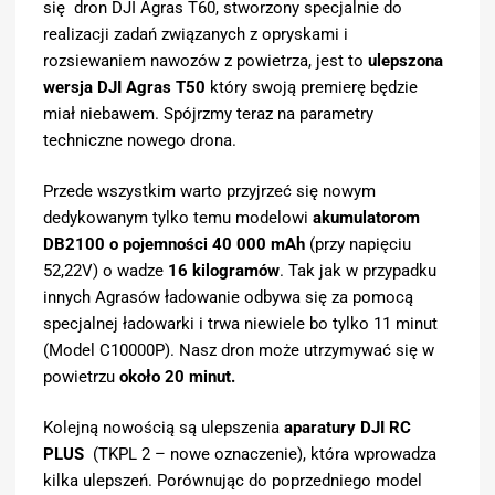
się dron DJI Agras T60, stworzony specjalnie do
realizacji zadań związanych z opryskami i
rozsiewaniem nawozów z powietrza, jest to
ulepszona
wersja DJI Agras T50
który swoją premierę będzie
miał niebawem. Spójrzmy teraz na parametry
techniczne nowego drona.
Przede wszystkim warto przyjrzeć się nowym
dedykowanym tylko temu modelowi
akumulatorom
DB2100 o pojemności 40 000 mAh
(przy napięciu
52,22V) o wadze
16 kilogramów
. Tak jak w przypadku
innych Agrasów ładowanie odbywa się za pomocą
specjalnej ładowarki i trwa niewiele bo tylko 11 minut
(Model C10000P). Nasz dron może utrzymywać się w
powietrzu
około 20 minut.
Kolejną nowością są ulepszenia
aparatury DJI RC
PLUS
(TKPL 2 – nowe oznaczenie), która wprowadza
kilka ulepszeń. Porównując do poprzedniego model