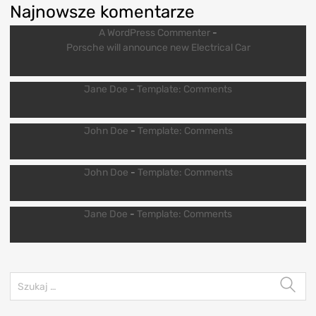
Najnowsze komentarze
A WordPress Commenter
-
Porsche will announce new Electrical Car
Jane Doe
-
Template: Comments
John Doe
-
Template: Comments
John Doe
-
Template: Comments
Jane Doe
-
Template: Comments