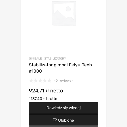
GIMBALE I STABILIZATORY
Stabilizator gimbal Feiyu-Tech
a1000
(0 reviews)
924,71
netto
zł
1137,40
brutto
zł
Dowiedz się więcej
Ulubione