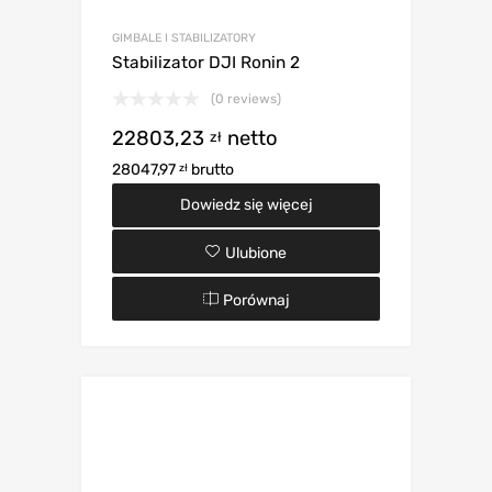
GIMBALE I STABILIZATORY
Stabilizator DJI Ronin 2
(0 reviews)
22803,23
netto
zł
28047,97
brutto
zł
Dowiedz się więcej
Ulubione
Porównaj