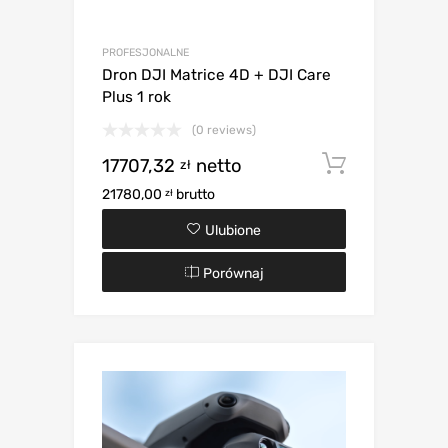
PROFESJONALNE
Dron DJI Matrice 4D + DJI Care
Plus 1 rok
(0 reviews)
17707,32
netto
Dodaj d
zł
21780,00
brutto
zł
Ulubione
Porównaj