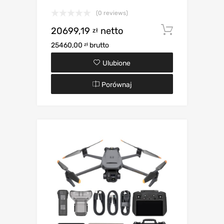
(0 reviews)
20699,19
netto
Dodaj d
zł
25460,00
brutto
zł
Ulubione
Porównaj