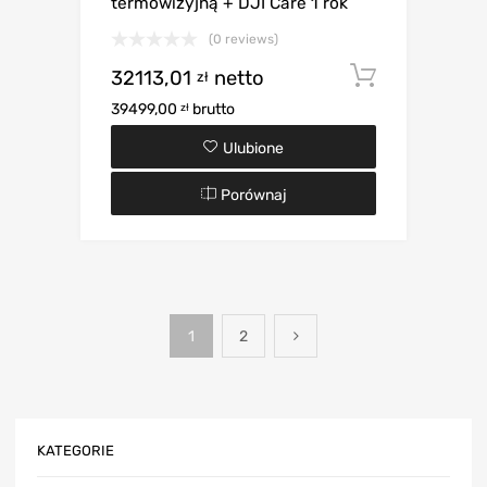
termowizyjną + DJI Care 1 rok
(0 reviews)
32113,01
netto
Dodaj d
zł
39499,00
brutto
zł
Ulubione
Porównaj
1
2
KATEGORIE