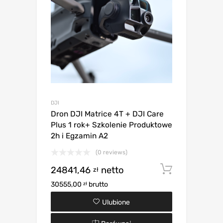
DJI
Dron DJI Matrice 4T + DJI Care
Plus 1 rok+ Szkolenie Produktowe
2h i Egzamin A2
(0 reviews)
24841,46
netto
Dodaj d
zł
30555,00
brutto
zł
Ulubione