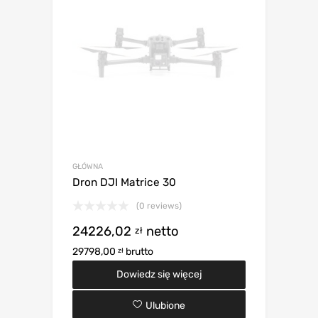
GŁÓWNA
Dron DJI Matrice 30
(0 reviews)
24226,02
netto
zł
29798,00
brutto
zł
Dowiedz się więcej
Ulubione