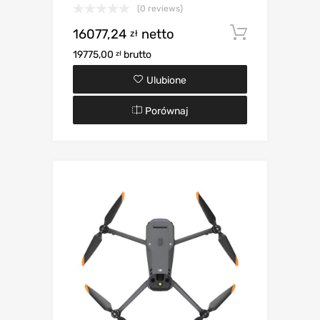
(0 reviews)
16077,24
netto
Dodaj d
zł
19775,00
brutto
zł
Ulubione
Porównaj