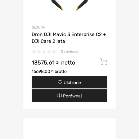
GŁÓWNA
Dron DJI Mavic 3 Enterprise C2 +
DJI Care 2 lata
(0 reviews)
13575,61
netto
Dodaj d
zł
16698,00
brutto
zł
Ulubione
Porównaj