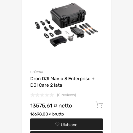
GŁÓWNA
Dron DJI Mavic 3 Enterprise +
DJI Care 2 lata
(0 reviews)
13575,61
netto
Dodaj d
zł
16698,00
brutto
zł
Ulubione