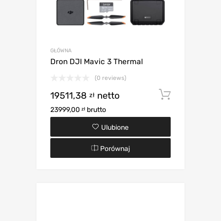
GŁÓWNA
Dron DJI Mavic 3 Thermal
(0 reviews)
19511,38
netto
Dodaj d
zł
23999,00
brutto
zł
Ulubione
Porównaj