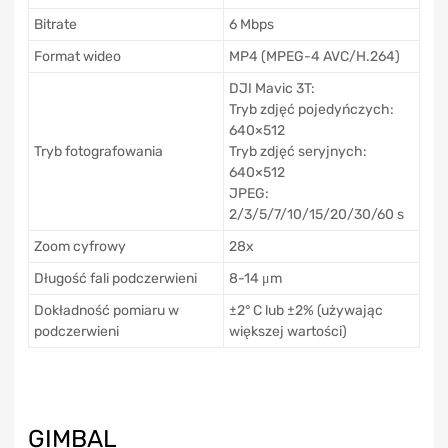
Bitrate
6 Mbps
Format wideo
MP4 (MPEG-4 AVC/H.264)
DJI Mavic 3T:
Tryb zdjęć pojedyńczych:
640×512
Tryb fotografowania
Tryb zdjęć seryjnych:
640×512
JPEG:
2/3/5/7/10/15/20/30/60 s
Zoom cyfrowy
28x
Długość fali podczerwieni
8-14 μm
Dokładność pomiaru w
±2° C lub ±2% (używając
podczerwieni
większej wartości)
GIMBAL