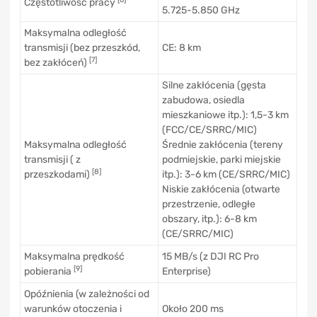
Częstotliwość pracy
5.725-5.850 GHz
Maksymalna odległość
transmisji (bez przeszkód,
CE: 8 km
[7]
bez zakłóceń)
Silne zakłócenia (gęsta
zabudowa, osiedla
mieszkaniowe itp.): 1,5-3 km
(FCC/CE/SRRC/MIC)
Maksymalna odległość
Średnie zakłócenia (tereny
transmisji ( z
podmiejskie, parki miejskie
[8]
przeszkodami)
itp.): 3-6 km (CE/SRRC/MIC)
Niskie zakłócenia (otwarte
przestrzenie, odległe
obszary, itp.): 6-8 km
(CE/SRRC/MIC)
Maksymalna prędkość
15 MB/s (z DJI RC Pro
[9]
pobierania
Enterprise)
Opóźnienia (w zależności od
warunków otoczenia i
Około 200 ms