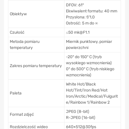
DFOV: 61°
Ekwiwalent formatu: 40 mm
Obiektyw
Przysłona: f/1,0
Ostrość: 5 m do ∞
Czułość
≤50 mk@F1.1
Metoda pomiaru
Miernik punktowy, pomiar
temperatury
powierzchni
-20° do 150° C (tryb
wysokiego wzmocnienia)
Zakres pomiaru temperatury
0° do 500° C (tryb niskiego
wzmocnienia)
White Hot/Black
Hot/Tint/Iron Red/Hot
Paleta
Iron/Arctic/Medical/Fulgurit
e/Rainbow 1/Rainbow 2
JPEG (8-bit)
Format zdjęć
R-JPEG (16-bit)
Rozdzielczość wideo
640×512@30fps