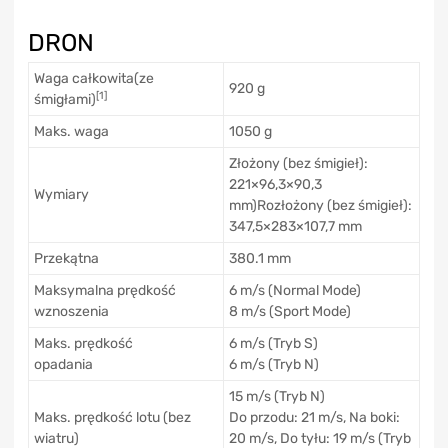
DRON
Waga całkowita(ze
920 g
[1]
śmigłami)
Maks. waga
1050 g
Złożony (bez śmigieł):
221×96,3×90,3
Wymiary
mm)Rozłożony (bez śmigieł):
347,5×283×107,7 mm
Przekątna
380.1 mm
Maksymalna prędkość
6 m/s (Normal Mode)
wznoszenia
8 m/s (Sport Mode)
Maks. prędkość
6 m/s (Tryb S)
opadania
6 m/s (Tryb N)
15 m/s (Tryb N)
Maks. prędkość lotu (bez
Do przodu: 21 m/s, Na boki:
wiatru)
20 m/s, Do tyłu: 19 m/s (Tryb