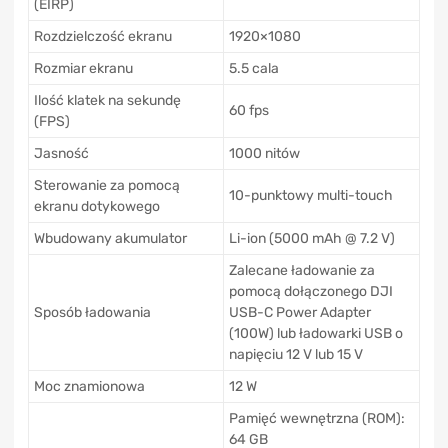
(EIRP)
Rozdzielczość ekranu
1920×1080
Rozmiar ekranu
5.5 cala
Ilość klatek na sekundę
60 fps
(FPS)
Jasność
1000 nitów
Sterowanie za pomocą
10-punktowy multi-touch
ekranu dotykowego
Wbudowany akumulator
Li-ion (5000 mAh @ 7.2 V)
Zalecane ładowanie za
pomocą dołączonego DJI
Sposób ładowania
USB-C Power Adapter
(100W) lub ładowarki USB o
napięciu 12 V lub 15 V
Moc znamionowa
12 W
Pamięć wewnętrzna (ROM):
64 GB