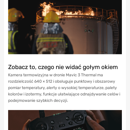
Zobacz to, czego nie widać gołym okiem
Kamera termowizyjna w dronie Mavic 3 Thermal ma
rozdzielczość 640 × 512 i obsługuje punktowy i obszarowy
pomiar temperatury, alerty o wysokiej temperaturze, palety
kolorów i izotermy, funkcje ułatwiające odnajdywanie celów i
podejmowanie szybkich decyzji.