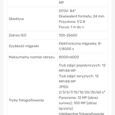
MP
DFOV: 84°
Ekwiwalent formatu: 24 mm
Obiektyw
Przysłona: f/2.8
Focus: 1 m do ∞
Zakres ISO
100-25600
Elektroniczna migawka: 8-
Szybkość migawki
1/8000 s
Maksymalny rozmiar obrazu
8000×6000
Tryb zdjęć pojedynczych: 12
MP/48 MP
Tryb zdjęć seryjnych: 12
MP/48 MP
JPEG:
2/3/5/7/10/15/20/30/60 s*
Panorama: 12 MP (obraz
Tryby fotografowania
surowy); 100 MP (obraz
łączony)
Inteligentne fotografowanie