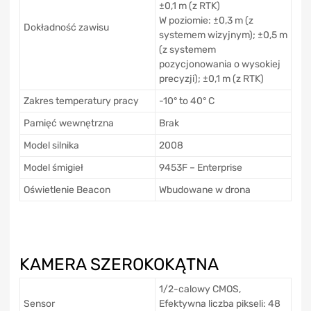
±0,1 m (z RTK)
W poziomie: ±0,3 m (z
Dokładność zawisu
systemem wizyjnym); ±0,5 m
(z systemem
pozycjonowania o wysokiej
precyzji); ±0,1 m (z RTK)
Zakres temperatury pracy
-10° to 40° C
Pamięć wewnętrzna
Brak
Model silnika
2008
Model śmigieł
9453F – Enterprise
Oświetlenie Beacon
Wbudowane w drona
KAMERA SZEROKOKĄTNA
1/2-calowy CMOS,
Sensor
Efektywna liczba pikseli: 48