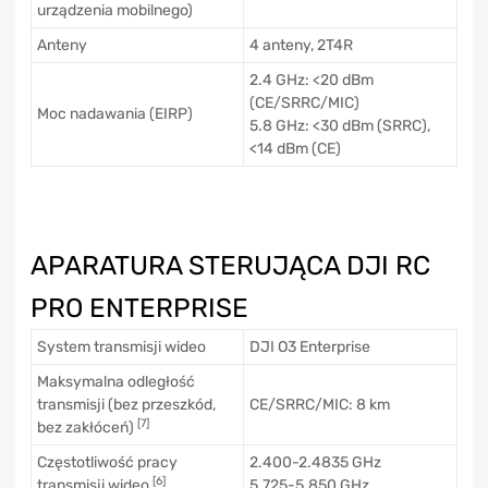
urządzenia mobilnego)
Anteny
4 anteny, 2T4R
2.4 GHz: <20 dBm
(CE/SRRC/MIC)
Moc nadawania (EIRP)
5.8 GHz: <30 dBm (SRRC),
<14 dBm (CE)
APARATURA STERUJĄCA DJI RC
PRO ENTERPRISE
System transmisji wideo
DJI O3 Enterprise
Maksymalna odległość
transmisji (bez przeszkód,
CE/SRRC/MIC: 8 km
[7]
bez zakłóceń)
Częstotliwość pracy
2.400-2.4835 GHz
[6]
transmisji wideo
5.725-5.850 GHz