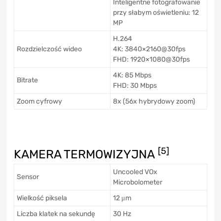
Inteligentne fotografowanie
przy słabym oświetleniu: 12
MP
H.264
Rozdzielczość wideo
4K: 3840×2160@30fps
FHD: 1920×1080@30fps
4K: 85 Mbps
Bitrate
FHD: 30 Mbps
Zoom cyfrowy
8x (56x hybrydowy zoom)
[5]
KAMERA TERMOWIZYJNA
Uncooled VOx
Sensor
Microbolometer
Wielkość piksela
12 μm
Liczba klatek na sekundę
30 Hz