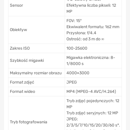
Sensor
Efektywna liczba pikseli: 12
MP
FOV: 15°
Ekwiwalent formatu: 162 mm
Obiektyw
Przysłona: f/4.4
Ostrość: od 3 m do ∞
Zakres ISO
100-25600
Migawka elektroniczna: 8-
Szybkość migawki
1/8000 s
Maksymalny rozmiar obrazu
4000×3000
Format zdjęć
JPEG
Format wideo
MP4 (MPEG-4 AVC/H.264)
Tryb zdjęć pojedynczych: 12
MP
Tryb zdjęć seryjnych: 12 MP
JPEG:
Tryb fotografowania
2/3/5/7/10/15/20/30/60 s*.