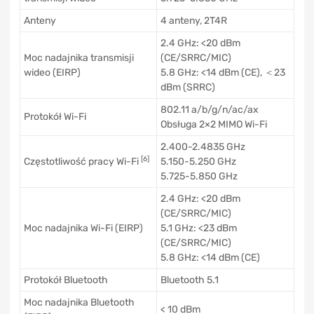
Anteny
4 anteny, 2T4R
2.4 GHz: <20 dBm
Moc nadajnika transmisji
(CE/SRRC/MIC)
wideo (EIRP)
5.8 GHz: <14 dBm (CE), ＜23
dBm (SRRC)
802.11 a/b/g/n/ac/ax
Protokół Wi-Fi
Obsługa 2×2 MIMO Wi-Fi
2.400-2.4835 GHz
[6]
Częstotliwość pracy Wi-Fi
5.150-5.250 GHz
5.725-5.850 GHz
2.4 GHz: <20 dBm
(CE/SRRC/MIC)
Moc nadajnika Wi-Fi (EIRP)
5.1 GHz: <23 dBm
(CE/SRRC/MIC)
5.8 GHz: <14 dBm (CE)
Protokół Bluetooth
Bluetooth 5.1
Moc nadajnika Bluetooth
< 10 dBm