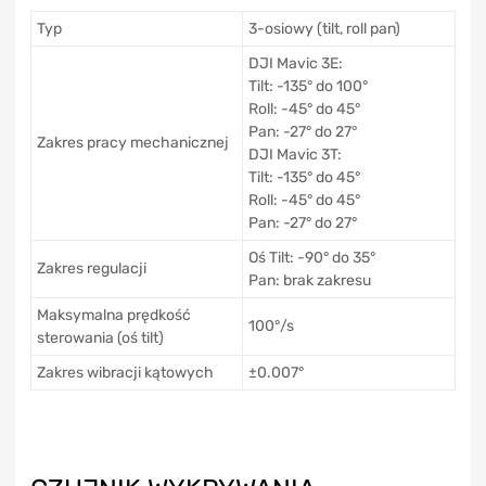
Typ
3-osiowy (tilt, roll pan)
DJI Mavic 3E:
Tilt: -135° do 100°
Roll: -45° do 45°
Pan: -27° do 27°
Zakres pracy mechanicznej
DJI Mavic 3T:
Tilt: -135° do 45°
Roll: -45° do 45°
Pan: -27° do 27°
Oś Tilt: -90° do 35°
Zakres regulacji
Pan: brak zakresu
Maksymalna prędkość
100°/s
sterowania (oś tilt)
Zakres wibracji kątowych
±0.007°