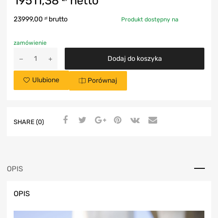
19511,38
netto
23999,00
brutto
zł
Produkt dostępny na
zamówienie
Dodaj do koszyka
Ulubione
Porównaj
SHARE (0)
OPIS
OPIS