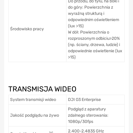
Do przodu, do tyłu, na boki i
do góry: Powierzchnia z
wyraźną strukturą i
odpowiednim oświetleniem
(lux >15)
Środowisko pracy
W dół: Powierzchnia o
rozproszonym odbiciu>20%
(np. ściany, drzewa, ludzie) i
odpowiednie oświetlenie (lux
>15)
TRANSMISJA WIDEO
System transmisji wideo
DJI O3 Enterprise
Podgląd z aparatury
Jakość podglądu na żywo
zdalnego sterowania:
1080p/30fps
2.400-2.4835 GHz
[6]