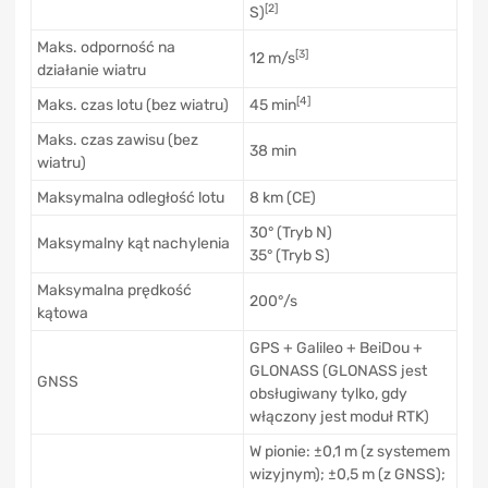
[2]
S)
Maks. odporność na
[3]
12 m/s
działanie wiatru
[4]
Maks. czas lotu (bez wiatru)
45 min
Maks. czas zawisu (bez
38 min
wiatru)
Maksymalna odległość lotu
8 km (CE)
30° (Tryb N)
Maksymalny kąt nachylenia
35° (Tryb S)
Maksymalna prędkość
200°/s
kątowa
GPS + Galileo + BeiDou +
GLONASS (GLONASS jest
GNSS
obsługiwany tylko, gdy
włączony jest moduł RTK)
W pionie: ±0,1 m (z systemem
wizyjnym); ±0,5 m (z GNSS);