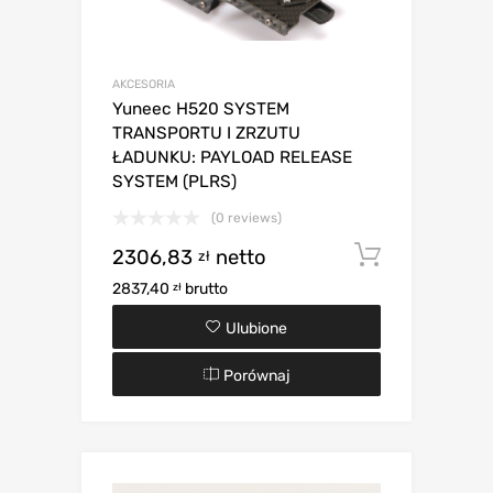
AKCESORIA
Yuneec H520 SYSTEM
TRANSPORTU I ZRZUTU
ŁADUNKU: PAYLOAD RELEASE
SYSTEM (PLRS)
(0 reviews)
2306,83
netto
Dodaj d
zł
2837,40
brutto
zł
Ulubione
Porównaj