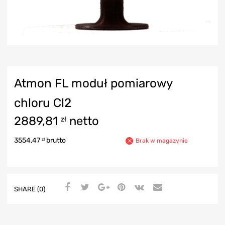
Atmon FL moduł pomiarowy
chloru Cl2
2889,81
netto
zł
3554,47
brutto
zł
Brak w magazynie
SHARE (0)