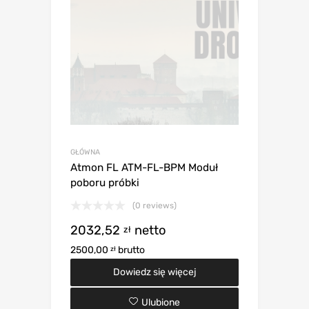
GŁÓWNA
Atmon FL ATM-FL-BPM Moduł
poboru próbki
(0 reviews)
2032,52
netto
zł
2500,00
brutto
zł
Dowiedz się więcej
Ulubione