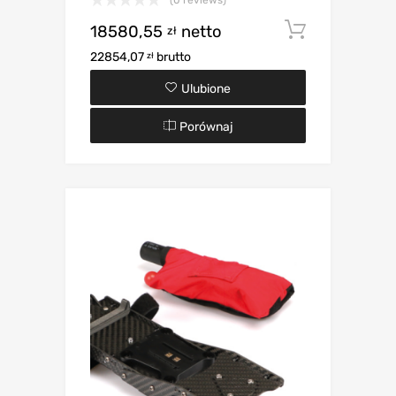
18580,55
netto
Dodaj d
zł
22854,07
brutto
zł
Ulubione
Porównaj