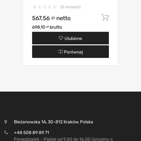
(0 reviews)
567,56
netto
Dodaj d
zł
698,10
brutto
zł
Ulubione
Porównaj
Bieżanowska 1A, 30-812 Kraków, Polska
+48 508 89 89 71
Poniedziałek – Piątek od 9.00 do 16.00 (prosimy o