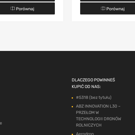
Porównaj
Porównaj
DLACZEGO POWINNEŚ
KUPIĆ OD NAS:
#5318 (bez tytułu)
ABZ INNOVATION L30 –
PRZEŁOM W
TECHNOLOGII DRONÓW
ne
ROLNICZYCH
Aerodron