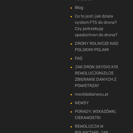
Blog
Co to jest i jak działa
system FTS do drona?
Czy potrzebuję
spadochron do drona?
DRONY ROLNICZE NAD
POLSKIMI POLAMI
FAQ
JAK DRON SKYDIO X10
REWOLUCJONIZUJE
ZBIERANIE DANYCH Z
POWIETRZA?
mostdobiznesu.pl
NEWSY
PORADY, WSKAZÓWKI,
CIEKAWOSTKI
REWOLUCJA W
ROLNICTWIE: JAK