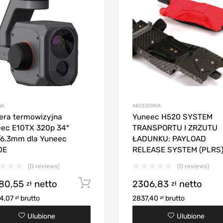
NA
AKCESORIA
ra termowizyjna
Yuneec H520 SYSTEM
ec E10TX 320p 34°
TRANSPORTU I ZRZUTU
6.3mm dla Yuneec
ŁADUNKU: PAYLOAD
0E
RELEASE SYSTEM (PLRS
oszyka
(0 reviews)
(0 reviews)
80,55
netto
Dodaj do koszyka
2306,83
netto
zł
zł
4,07
brutto
2837,40
brutto
zł
zł
Ulubione
Ulubione