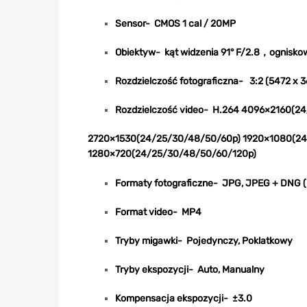
Sensor- CMOS 1 cal / 20MP
Obiektyw- kąt widzenia 
Rozdzielczość fotograficzna- 3:2 (5472 x 3
Rozdzielczość video- H.264 4096×2160(
2720×1530(24/25/30/48/50/60p) 1920×1080(24
1280×720(24/25/30/48/50/60/120p)
Formaty fotograficzne- JPG, JPEG + DNG (
Format video- MP4
Tryby migawki- Pojedynczy, Poklatkowy
Tryby ekspozycji- Auto, Manualny
Kompensacja ekspozycji- ±3.0