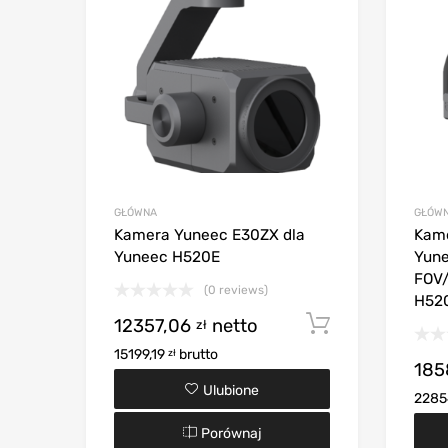
GŁÓWNA
GŁÓW
Kamera Yuneec E30ZX dla
Kame
Yuneec H520E
Yune
FOV/
(0 reviews)
H52
12357,06
netto
Dodaj do k
zł
15199,19
brutto
zł
185
Ulubione
2285
Porównaj