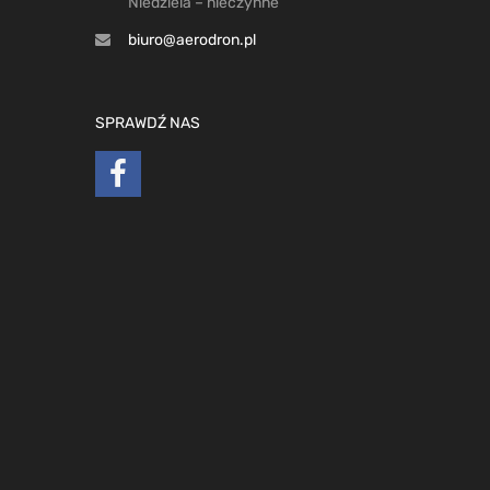
Niedziela – nieczynne
biuro@aerodron.pl
SPRAWDŹ NAS