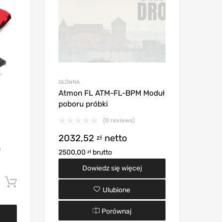
GŁÓWNA
Atmon FL ATM-FL-BPM Moduł
poboru próbki
(0 reviews)
2032,52
netto
zł
)
2500,00
brutto
zł
Dowiedz się więcej
Dodaj do koszyka
Ulubione
Porównaj