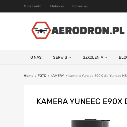
Moje konto
Ulubione
Porównaj
O NAS
SERWIS
SZKOLENIA
BLO
Home
FOTO
KAMERY
Kamera Yuneec E90X dla Yuneec H
KAMERA YUNEEC E90X 