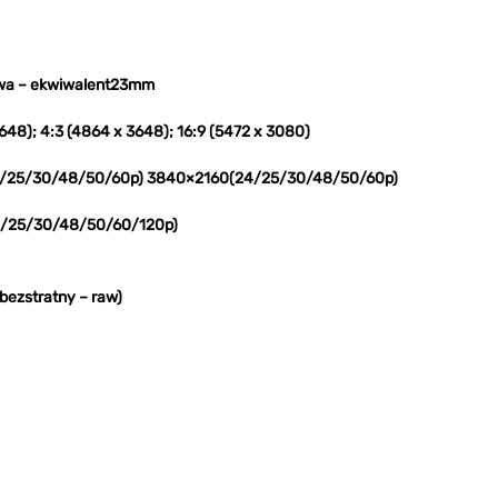
91° F/2.8，ogniskowa – ekwiwalent23mm
648); 4:3 (4864 x 3648); 16:9 (5472 x 3080)
24/25/30/48/50/60p) 3840×2160(24/25/30/48/50/60p)
/25/30/48/50/60/120p)
bezstratny – raw)