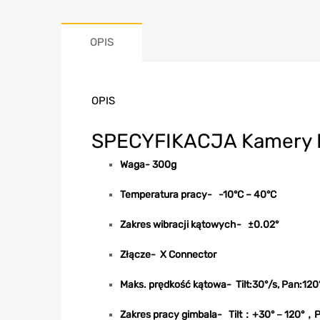
OPIS
OPIS
SPECYFIKACJA Kamery
Waga- 300g
Temperatura pracy- -10°C – 40°C
Zakres wibracji kątowych- ±0.02°
Złącze- X Connector
Maks. prędkość kątowa- Tilt:30°/s, Pan:120
Zakres pracy gimbala- Tilt：+30°－120°