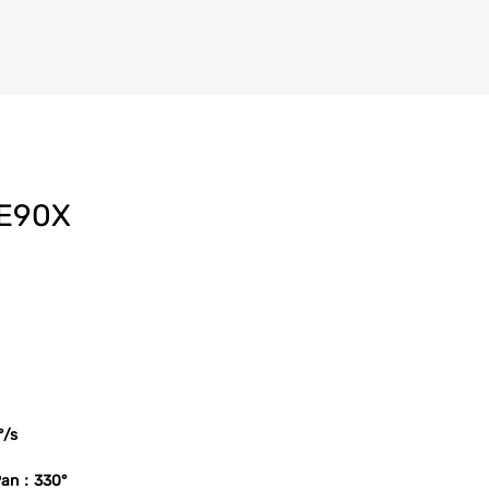
 E90X
°/s
，Pan：330°