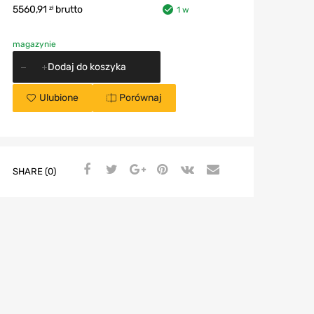
5560,91
brutto
zł
1 w
magazynie
Dodaj do koszyka
Ulubione
Porównaj
SHARE (0)