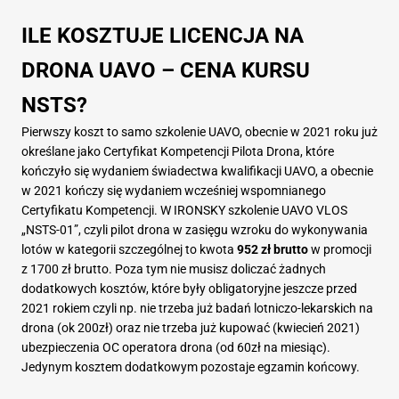
ILE KOSZTUJE LICENCJA NA
DRONA UAVO – CENA KURSU
NSTS?
Pierwszy koszt to samo szkolenie UAVO, obecnie w 2021 roku już
określane jako Certyfikat Kompetencji Pilota Drona, które
kończyło się wydaniem świadectwa kwalifikacji UAVO, a obecnie
w 2021 kończy się wydaniem wcześniej wspomnianego
Certyfikatu Kompetencji. W IRONSKY szkolenie
UAVO VLOS
„NSTS-01”
, czyli pilot drona w zasięgu wzroku do wykonywania
lotów w kategorii szczególnej to kwota
952 zł brutto
w promocji
z 1700 zł brutto. Poza tym nie musisz doliczać żadnych
dodatkowych kosztów, które były obligatoryjne jeszcze przed
2021 rokiem czyli np. nie trzeba już badań lotniczo-lekarskich na
drona (ok 200zł) oraz nie trzeba już kupować (kwiecień 2021)
ubezpieczenia OC operatora drona (od 60zł na miesiąc).
Jedynym kosztem dodatkowym pozostaje egzamin końcowy.