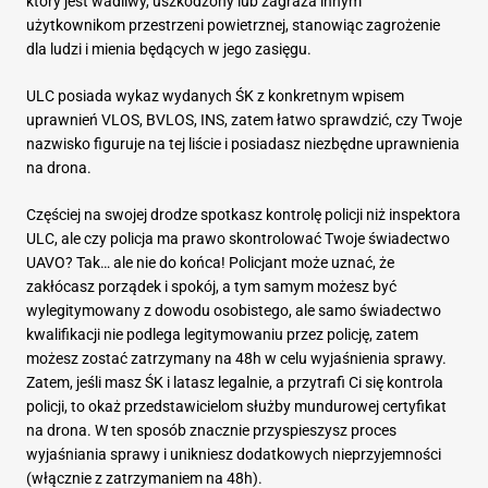
który jest wadliwy, uszkodzony lub zagraża innym
użytkownikom przestrzeni powietrznej, stanowiąc zagrożenie
dla ludzi i mienia będących w jego zasięgu.
ULC posiada wykaz wydanych ŚK z konkretnym wpisem
uprawnień VLOS, BVLOS, INS, zatem łatwo sprawdzić, czy Twoje
nazwisko figuruje na tej liście i posiadasz niezbędne uprawnienia
na drona.
Częściej na swojej drodze spotkasz kontrolę policji niż inspektora
ULC, ale czy policja ma prawo skontrolować Twoje świadectwo
UAVO? Tak… ale nie do końca! Policjant może uznać, że
zakłócasz porządek i spokój, a tym samym możesz być
wylegitymowany z dowodu osobistego, ale samo świadectwo
kwalifikacji nie podlega legitymowaniu przez policję, zatem
możesz zostać zatrzymany na 48h w celu wyjaśnienia sprawy.
Zatem, jeśli masz ŚK i latasz legalnie, a przytrafi Ci się kontrola
policji, to okaż przedstawicielom służby mundurowej certyfikat
na drona. W ten sposób znacznie przyspieszysz proces
wyjaśniania sprawy i unikniesz dodatkowych nieprzyjemności
(włącznie z zatrzymaniem na 48h).