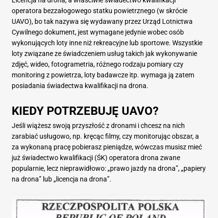
Licencja na drona, a właściwie świadectwo kwalifikacji
operatora bezzałogowego statku powietrznego (w skrócie
UAVO), bo tak nazywa się wydawany przez Urząd Lotnictwa
Cywilnego dokument, jest wymagane jedynie wobec osób
wykonujących loty inne niż rekreacyjne lub sportowe. Wszystkie
loty związane ze świadczeniem usług takich jak wykonywanie
zdjęć, wideo, fotogrametria, różnego rodzaju pomiary czy
monitoring z powietrza, loty badawcze itp. wymaga ją zatem
posiadania świadectwa kwalifikacji na drona.
KIEDY POTRZEBUJĘ UAVO?
Jeśli wiążesz swoją przyszłość z dronami i chcesz na nich
zarabiać usługowo, np. kręcąc filmy, czy monitorując obszar, a
za wykonaną pracę pobierasz pieniądze, wówczas musisz mieć
już świadectwo kwalifikacji (ŚK) operatora drona zwane
popularnie, lecz nieprawidłowo: „prawo jazdy na drona”, „papiery
na drona” lub „licencja na drona”.