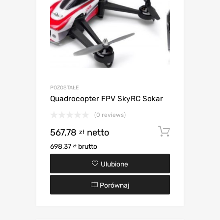
POZOSTAŁE
Quadrocopter FPV SkyRC Sokar
(0 reviews)
567,78
netto
Dodaj d
zł
698,37
brutto
zł
Ulubione
Porównaj