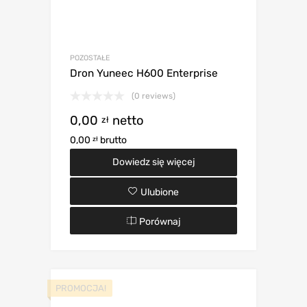
POZOSTAŁE
Dron Yuneec H600 Enterprise
(0 reviews)
0,00
netto
zł
0,00
brutto
zł
Dowiedz się więcej
Ulubione
Porównaj
PROMOCJA!