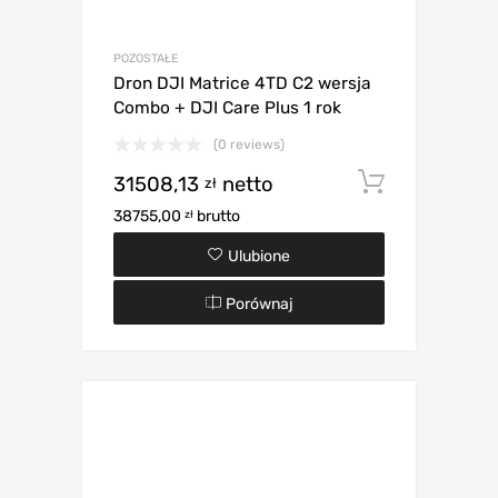
POZOSTAŁE
Dron DJI Matrice 4TD C2 wersja
Combo + DJI Care Plus 1 rok
(0 reviews)
31508,13
netto
Dodaj d
zł
38755,00
brutto
zł
Ulubione
Porównaj