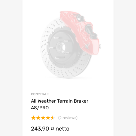
POZOSTAŁE
All Weather Terrain Braker
AS/PRO
(2 reviews)
Oceniono
243,90
netto
zł
4.50
na 5