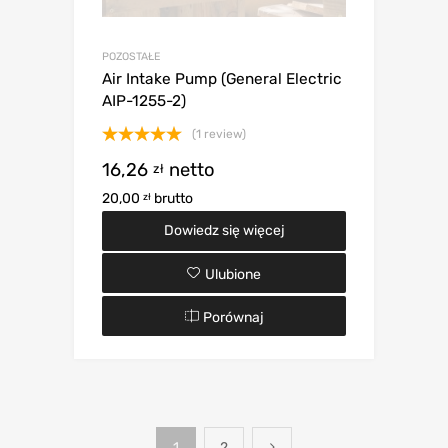
POZOSTAŁE
Air Intake Pump (General Electric
AIP-1255-2)
(1 review)
Oceniono
16,26
netto
zł
5.00
na 5
20,00
brutto
zł
Dowiedz się więcej
Ulubione
Porównaj
1
2