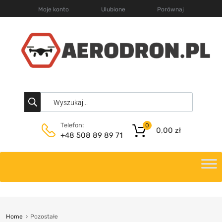
Moje konto
Ulubione
Porównaj
Telefon:
0
0,00
zł
+48 508 89 89 71
Home
Pozostałe