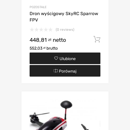
POZOSTAŁE
Dron wyścigowy SkyRC Sparrow
FPV
(0 reviews)
448,81
netto
Dodaj d
zł
552,03
brutto
zł
Ulubione
Porównaj