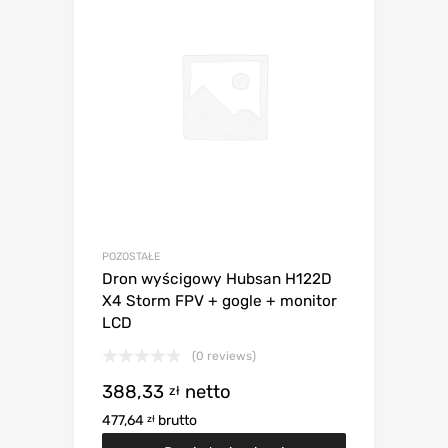
POZOSTAŁE
Dron wyścigowy Hubsan H122D
X4 Storm FPV + gogle + monitor
LCD
(0 reviews)
388,33
netto
zł
477,64
brutto
zł