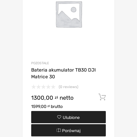
POZOSTAŁE
Bateria akumulator TB30 DJI
Matrice 30
(0 reviews)
1300,00
netto
Dodaj d
zł
1599,00
brutto
zł
Ulubione
Porównaj