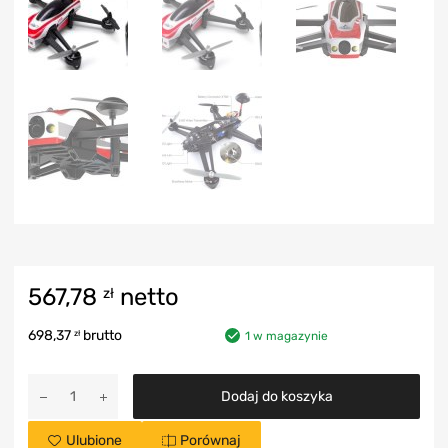
567,78
netto
zł
698,37
brutto
zł
1 w magazynie
Dodaj do koszyka
Ulubione
Porównaj