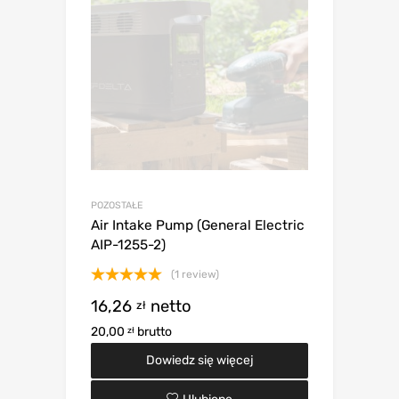
POZOSTAŁE
Air Intake Pump (General Electric
AIP-1255-2)
(1 review)
Oceniono
16,26
netto
zł
5.00
na 5
20,00
brutto
zł
Dowiedz się więcej