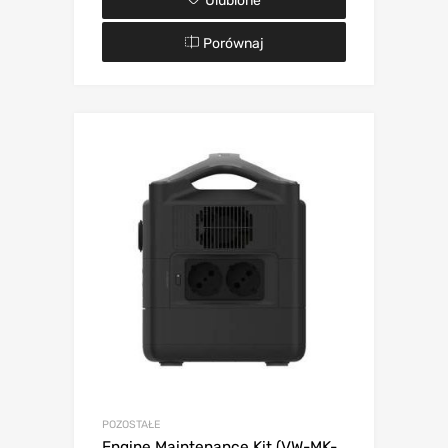
Ulubione
Porównaj
POZOSTAŁE
Engine Maintenance Kit (VW-MK-