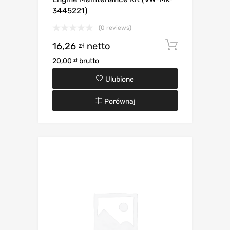
3445221)
(0 reviews)
16,26
netto
Dodaj d
zł
20,00
brutto
zł
Ulubione
Porównaj