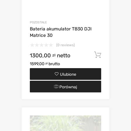
POZOSTAŁE
Bateria akumulator TB30 DJI
Matrice 30
(0 reviews)
1300,00
netto
Dodaj d
zł
1599,00
brutto
zł
Ulubione
Porównaj