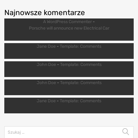
Najnowsze komentarze
A WordPress Commenter
-
Porsche will announce new Electrical Car
Jane Doe
-
Template: Comments
John Doe
-
Template: Comments
John Doe
-
Template: Comments
Jane Doe
-
Template: Comments