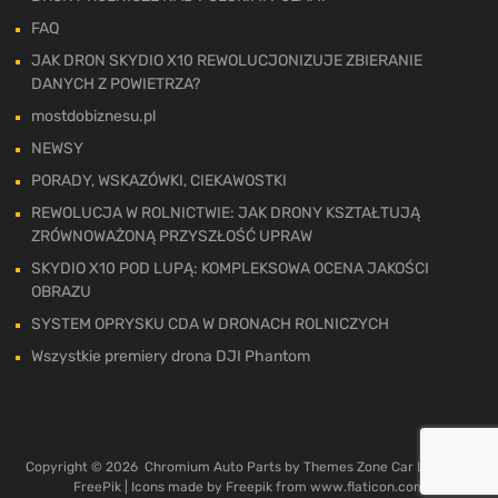
FAQ
JAK DRON SKYDIO X10 REWOLUCJONIZUJE ZBIERANIE
DANYCH Z POWIETRZA?
mostdobiznesu.pl
NEWSY
PORADY, WSKAZÓWKI, CIEKAWOSTKI
REWOLUCJA W ROLNICTWIE: JAK DRONY KSZTAŁTUJĄ
ZRÓWNOWAŻONĄ PRZYSZŁOŚĆ UPRAW
SKYDIO X10 POD LUPĄ: KOMPLEKSOWA OCENA JAKOŚCI
OBRAZU
SYSTEM OPRYSKU CDA W DRONACH ROLNICZYCH
Wszystkie premiery drona DJI Phantom
Copyright ©
2026
Chromium Auto Parts by
Themes Zone
Car Logos by
FreePik
| Icons made by
Freepik
from
www.flaticon.com