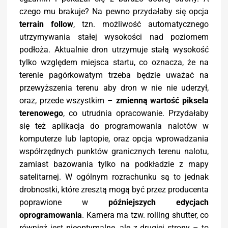
czego mu brakuje? Na pewno przydałaby się opcja
terrain follow
, tzn. możliwość automatycznego
utrzymywania stałej wysokości nad poziomem
podłoża. Aktualnie dron utrzymuje stałą wysokość
tylko względem miejsca startu, co oznacza, że na
terenie pagórkowatym trzeba będzie uważać na
przewyższenia terenu aby dron w nie nie uderzył,
oraz, przede wszystkim –
zmienną wartość piksela
terenowego
, co utrudnia opracowanie. Przydałaby
się też aplikacja do programowania nalotów w
komputerze lub laptopie, oraz opcja wprowadzania
współrzędnych punktów granicznych terenu nalotu,
zamiast bazowania tylko na podkładzie z mapy
satelitarnej. W ogólnym rozrachunku są to jednak
drobnostki, które zresztą mogą być przez producenta
poprawione w
późniejszych edycjach
oprogramowania
. Kamera ma tzw. rolling shutter, co
również jest nieoptymalne, ale z drugiej strony – to