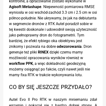
kontrolne, a opracowanie zostało wykonane w
Agisoft Metashape
. Niepewność pomiarowa RMSE
wyniosła w osi wschód-zachód 3.3 cm i 2.5 cm w osi
północ-południe. Nie ukrywamy, że jak na debiutanta
w segmencie dronów z RTK Autel poradził sobie w
tej kwestii doskonale i udowodnił swoją użyteczność
jako pełnoprawny dron do fotogrametrii. Tym
bardziej, że efekt rybiego oka obiektywu jest
znikomy i pozwala na dobre
odwzorowania
. Dron
generuje też pliki
RINEX
dzięki czemu mamy
możliwość opracowania wyników również w
workflow PPK
, a więc dokładność geodezyjną
możemy osiągnąć po fakcie, czyli nawet jeśli nie
mamy fixa RTK w trakcie wykonywania lotu.
CO BY SIĘ JESZCZE PRZYDAŁO?
Autel Evo II Pro RTK w naszym mniemaniu zdał
egzamin i pokazał się z bardzo dobrej strony. A