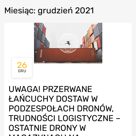
Miesi
ąc:
grudzie
ń 2021
26
GRU
UWAGA! PRZERWANE
ŁAŃCUCHY DOSTAW W
PODZESPOŁACH DRONÓW,
TRUDNOŚCI LOGISTYCZNE –
OSTATNIE DRONY W