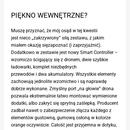
PIĘKNO WEWNĘTRZNE?
Muszę przyznać, że mój osąd w tej kwestii
jest nieco „zakrzywiony” siłą zestawu, z jakim
miałem okazję sięzapoznać (i zaprzyjaźnić).
Dodatkowo w zestawie jest nowy Smart Controller –
wzorniczo ścigający się z dronem, dwie szybkie
ładowarki, komplet niezbędnych
przewodów i dwa akumulatory. Wszystkie elementy
zachowują jednolite wzornictwo i są naprawdę
dobrze wykonane. Zmyślny port „na głowie” drona
pozwala ekstremalnie łatwo montować wymienione
dodatki, albo zakryć się sprytną zaślepką. Producent
zadbał nawet o zabezpieczenie złącza każdego z
elementów gustowną, gumową osłoną w kolorze
orange oczywiście. Całość jest przyjemna w dotyku,