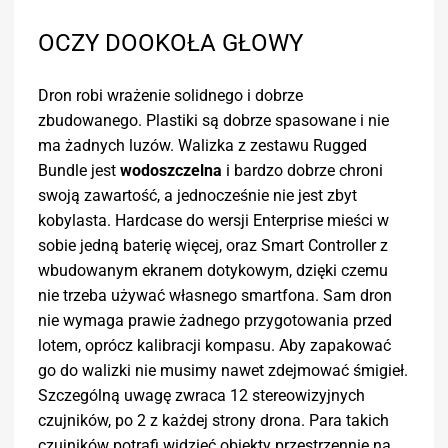
OCZY DOOKOŁA GŁOWY
Dron robi wrażenie solidnego i dobrze
zbudowanego. Plastiki są dobrze spasowane i nie
ma żadnych luzów. Walizka z zestawu Rugged
Bundle jest
wodoszczelna
i bardzo dobrze chroni
swoją zawartość, a jednocześnie nie jest zbyt
kobylasta. Hardcase do wersji Enterprise mieści w
sobie jedną baterię więcej, oraz Smart Controller z
wbudowanym ekranem dotykowym, dzięki czemu
nie trzeba używać własnego smartfona. Sam dron
nie wymaga prawie żadnego przygotowania przed
lotem, oprócz kalibracji kompasu. Aby zapakować
go do walizki nie musimy nawet zdejmować śmigieł.
Szczególną uwagę zwraca 12 stereowizyjnych
czujników, po 2 z każdej strony drona. Para takich
czujników potrafi widzieć obiekty przestrzennie na